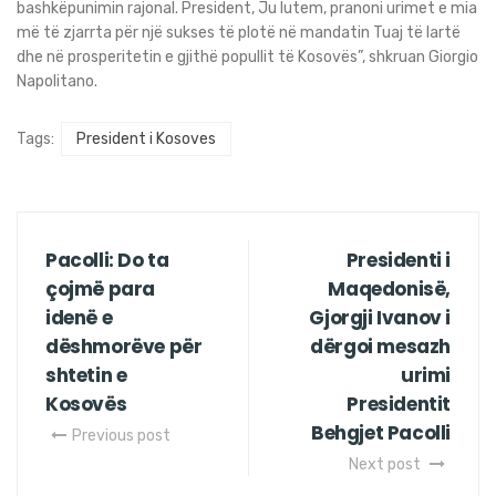
bashkëpunimin rajonal. President, Ju lutem, pranoni urimet e mia
më të zjarrta për një sukses të plotë në mandatin Tuaj të lartë
dhe në prosperitetin e gjithë popullit të Kosovës”, shkruan Giorgio
Napolitano.
Tags:
President i Kosoves
Pacolli: Do ta
Presidenti i
çojmë para
Maqedonisë,
idenë e
Gjorgji Ivanov i
dëshmorëve për
dërgoi mesazh
shtetin e
urimi
Kosovës
Presidentit
Behgjet Pacolli
Previous post
Next post