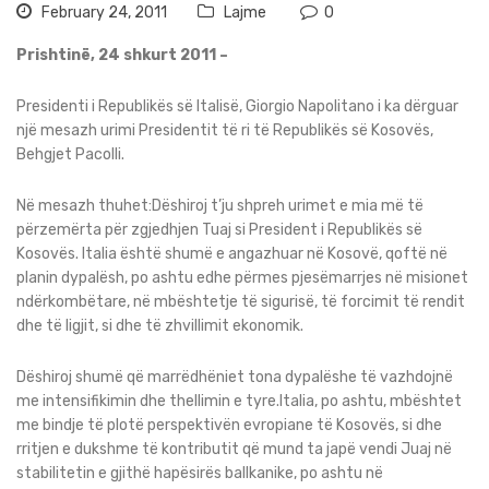
February 24, 2011
Lajme
0
Prishtinë, 24 shkurt 2011 –
Presidenti i Republikës së Italisë, Giorgio Napolitano i ka dërguar
një mesazh urimi Presidentit të ri të Republikës së Kosovës,
Behgjet Pacolli.
Në mesazh thuhet:Dëshiroj t’ju shpreh urimet e mia më të
përzemërta për zgjedhjen Tuaj si President i Republikës së
Kosovës. Italia është shumë e angazhuar në Kosovë, qoftë në
planin dypalësh, po ashtu edhe përmes pjesëmarrjes në misionet
ndërkombëtare, në mbështetje të sigurisë, të forcimit të rendit
dhe të ligjit, si dhe të zhvillimit ekonomik.
Dëshiroj shumë që marrëdhëniet tona dypalëshe të vazhdojnë
me intensifikimin dhe thellimin e tyre.Italia, po ashtu, mbështet
me bindje të plotë perspektivën evropiane të Kosovës, si dhe
rritjen e dukshme të kontributit që mund ta japë vendi Juaj në
stabilitetin e gjithë hapësirës ballkanike, po ashtu në