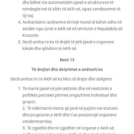
dhe bëhet me automatizëm pjesë e strukturave të
nëndegës më të afërt të AKR-së, sipas vendbanimit të
tij/saj.
Anëtarësimi i anëtarëve të rinjë mund të bëhet edhe në
secilën nga zyrat e AKR-së në territorin e Republikës së
Kosovës.
Secili anëtar/e ka të drejtë të jetë pjesë e organeve
lokale dhe qëndore të AKR-së.
Neni 13
Të drejtat dhe detyrimet e anëtarit/es
Secili anëtar/e i/e AKR-së ka këto të drejta dhe obligime:
Të marrë pjesë në përcaktimin dhe në realizimin e
politikës partiake përmes angazhimit individual dhe
grupor;
2. Të ndërmarrë nisma që janë në pajtim me statutin
dhe programin e AKR dhe t’ua prezantojë organeve
vendimmarrëse;
3. Të zgjedhë dhe të zgjedhet në organet e AKR-së;