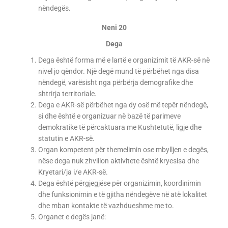
nëndegës.
Neni 20
Dega
Dega është forma më e lartë e organizimit të AKR-së në
nivel jo qëndor. Një degë mund të përbëhet nga disa
nëndegë, varësisht nga përbërja demografike dhe
shtrirja territoriale.
Dega e AKR-së përbëhet nga dy osë më tepër nëndegë,
si dhe është e organizuar në bazë të parimeve
demokratike të përcaktuara me Kushtetutë, ligje dhe
statutin e AKR-së.
Organ kompetent për themelimin ose mbylljen e degës,
nëse dega nuk zhvillon aktivitete është kryesisa dhe
Kryetari/ja i/e AKR-së.
Dega është përgjegjëse për organizimin, koordinimin
dhe funksionimin e të gjitha nëndegëve në atë lokalitet
dhe mban kontakte të vazhdueshme me to.
Organet e degës janë: