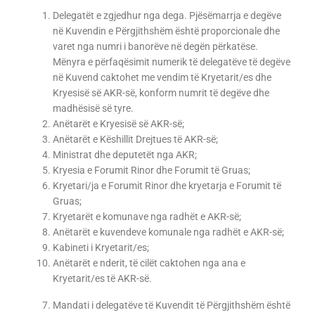
Delegatët e zgjedhur nga dega. Pjësëmarrja e degëve
në Kuvendin e Përgjithshëm është proporcionale dhe
varet nga numri i banorëve në degën përkatëse.
Mënyra e përfaqësimit numerik të delegatëve të degëve
në Kuvend caktohet me vendim të Kryetarit/es dhe
Kryesisë së AKR-së, konform numrit të degëve dhe
madhësisë së tyre.
Anëtarët e Kryesisë së AKR-së;
Anëtarët e Këshillit Drejtues të AKR-së;
Ministrat dhe deputetët nga AKR;
Kryesia e Forumit Rinor dhe Forumit të Gruas;
Kryetari/ja e Forumit Rinor dhe kryetarja e Forumit të
Gruas;
Kryetarët e komunave nga radhët e AKR-së;
Anëtarët e kuvendeve komunale nga radhët e AKR-së;
Kabineti i Kryetarit/es;
Anëtarët e nderit, të cilët caktohen nga ana e
Kryetarit/es të AKR-së.
Mandati i delegatëve të Kuvendit të Përgjithshëm është