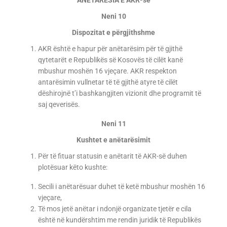
ANËTARËSIA E AKR-së
Neni 10
Dispozitat e përgjithshme
AKR është e hapur për anëtarësim për të gjithë
qytetarët e Republikës së Kosovës të cilët kanë
mbushur moshën 16 vjeçare. AKR respekton
antarësimin vullnetar të të gjithë atyre të cilët
dëshirojnë t’i bashkangjiten vizionit dhe programit të
saj qeverisës.
Neni 11
Kushtet e anëtarësimit
Për të fituar statusin e anëtarit të AKR-së duhen
plotësuar këto kushte:
Secili i anëtarësuar duhet të ketë mbushur moshën 16
vjeçare,
Të mos jetë anëtar i ndonjë organizate tjetër e cila
është në kundërshtim me rendin juridik të Republikës