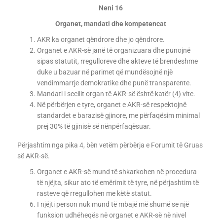
Neni 16
Organet, mandati dhe kompetencat
AKR ka organet qëndrore dhe jo qëndrore.
Organet e AKR-së janë të organizuara dhe punojnë
sipas statutit, rregulloreve dhe akteve të brendeshme
duke u bazuar në parimet që mundësojnë një
vendimmarrje demokratike dhe punë transparente.
Mandati i secilit organ të AKR-së është katër (4) vite.
Në përbërjen e tyre, organet e AKR-së respektojnë
standardet e barazisë gjinore, me përfaqësim minimal
prej 30% të gjinisë së nënpërfaqësuar.
Përjashtim nga pika 4, bën vetëm përbërja e Forumit të Gruas
së AKR-së.
Organet e AKR-së mund të shkarkohen në procedura
të njëjta, sikur ato të emërimit të tyre, në përjashtim të
rasteve që rregullohen me këtë statut.
I njëjti person nuk mund të mbajë më shumë se një
funksion udhëheqës në organet e AKR-së në nivel