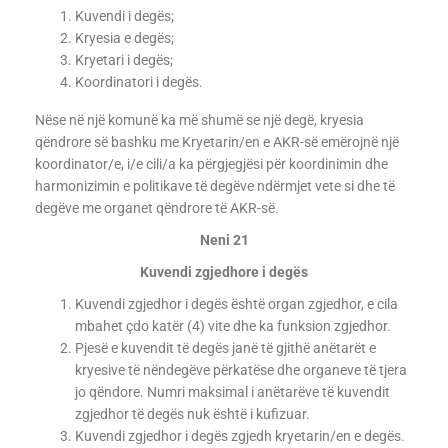
Kuvendi i degës;
Kryesia e degës;
Kryetari i degës;
Koordinatori i degës.
Nëse në një komunë ka më shumë se një degë, kryesia
qëndrore së bashku me Kryetarin/en e AKR-së emërojnë një
koordinator/e, i/e cili/a ka përgjegjësi për koordinimin dhe
harmonizimin e politikave të degëve ndërmjet vete si dhe të
degëve me organet qëndrore të AKR-së.
Neni 21
Kuvendi zgjedhore i degës
Kuvendi zgjedhor i degës është organ zgjedhor, e cila
mbahet çdo katër (4) vite dhe ka funksion zgjedhor.
Pjesë e kuvendit të degës janë të gjithë anëtarët e
kryesive të nëndegëve përkatëse dhe organeve të tjera
jo qëndore. Numri maksimal i anëtarëve të kuvendit
zgjedhor të degës nuk është i kufizuar.
Kuvendi zgjedhor i degës zgjedh kryetarin/en e degës.