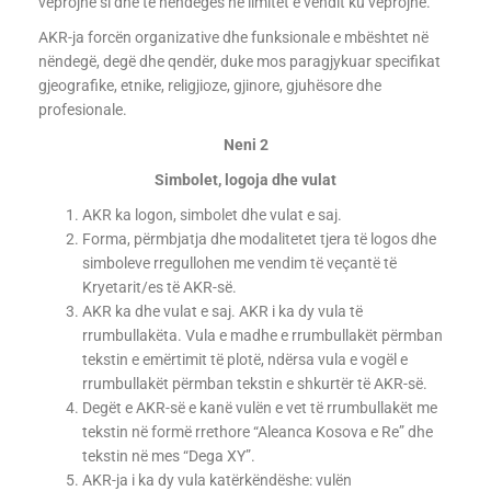
veprojnë si dhe të nëndegës në limitet e vendit ku veprojnë.
AKR-ja forcën organizative dhe funksionale e mbështet në
nëndegë, degë dhe qendër, duke mos paragjykuar specifikat
gjeografike, etnike, religjioze, gjinore, gjuhësore dhe
profesionale.
Neni 2
Simbolet, logoja dhe vulat
AKR ka logon, simbolet dhe vulat e saj.
Forma, përmbjatja dhe modalitetet tjera të logos dhe
simboleve rregullohen me vendim të veçantë të
Kryetarit/es të AKR-së.
AKR ka dhe vulat e saj. AKR i ka dy vula të
rrumbullakëta. Vula e madhe e rrumbullakët përmban
tekstin e emërtimit të plotë, ndërsa vula e vogël e
rrumbullakët përmban tekstin e shkurtër të AKR-së.
Degët e AKR-së e kanë vulën e vet të rrumbullakët me
tekstin në formë rrethore “Aleanca Kosova e Re” dhe
tekstin në mes “Dega XY”.
AKR-ja i ka dy vula katërkëndëshe: vulën