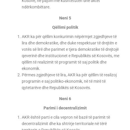
Kosovë, në pajtim me kushtetutën dhe aktet
ndërkombëtare.
Neni 5
Qëllimi politik
AKR ka për qëllim konkurimin nëpërmjet zgjedhjeve të
lira dhe demokratike, dhe duke respektuar të drejtën e
votës së lirë dhe parimet e tjera demokratike të drejtojë
qeverinë dhe institucionet e Republikës së Kosovës, me
qëllim të realizimit të programit të saj politik dhe
ekonomik.
Përmes zgjedhjeve të lira, AKR ka për qëllim të realizoj
programin e saj politiko-ekonomik, në të mirë të
qytetarëve dhe Republikës së Kosovës.
Neni 6
Parimi i decentralizimit
AKR është parti e cila vepron në bazë të parimit të
decentralizimit dhe ka shtrirje territoriale në tërë