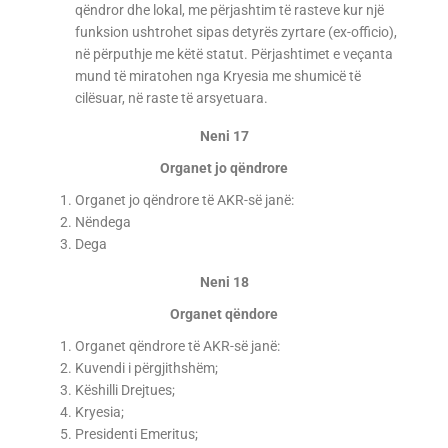
qëndror dhe lokal, me përjashtim të rasteve kur një
funksion ushtrohet sipas detyrës zyrtare (ex-officio),
në përputhje me këtë statut. Përjashtimet e veçanta
mund të miratohen nga Kryesia me shumicë të
cilësuar, në raste të arsyetuara.
Neni 17
Organet jo qëndrore
Organet jo qëndrore të AKR-së janë:
Nëndega
Dega
Neni 18
Organet qëndore
Organet qëndrore të AKR-së janë:
Kuvendi i përgjithshëm;
Këshilli Drejtues;
Kryesia;
Presidenti Emeritus;