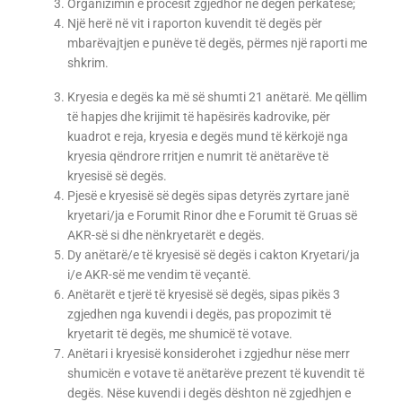
Organizimin e procesit zgjedhor në degën përkatëse;
Një herë në vit i raporton kuvendit të degës për
mbarëvajtjen e punëve të degës, përmes një raporti me
shkrim.
Kryesia e degës ka më së shumti 21 anëtarë. Me qëllim
të hapjes dhe krijimit të hapësirës kadrovike, për
kuadrot e reja, kryesia e degës mund të kërkojë nga
kryesia qëndrore rritjen e numrit të anëtarëve të
kryesisë së degës.
Pjesë e kryesisë së degës sipas detyrës zyrtare janë
kryetari/ja e Forumit Rinor dhe e Forumit të Gruas së
AKR-së si dhe nënkryetarët e degës.
Dy anëtarë/e të kryesisë së degës i cakton Kryetari/ja
i/e AKR-së me vendim të veçantë.
Anëtarët e tjerë të kryesisë së degës, sipas pikës 3
zgjedhen nga kuvendi i degës, pas propozimit të
kryetarit të degës, me shumicë të votave.
Anëtari i kryesisë konsiderohet i zgjedhur nëse merr
shumicën e votave të anëtarëve prezent të kuvendit të
degës. Nëse kuvendi i degës dështon në zgjedhjen e