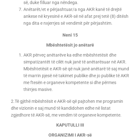
së, duke filluar nga nëndega.
Anëtarët/et e përjashtuar/a nga AKR kanë të drejtë
ankese në kryesinë e AKR-së në afat prej tetë (8) ditësh
nga dita e nxjerrjes së vendimit për përjashtim.
Neni 15
Mbështetësit jo anëtarë
AKR përveç anëtarëve ka edhe mbështetësit dhe
simpatizantët të cilët nuk janë të anëtarësuar në AKR.
Mbështetësit e AKR-së që nuk janë anëtarë të saj mund
të marrin pjesë në takimet publike dhe jo publike të AKR
me ftesën e organeve kompetente si dhe përmes
thirrjes masive.
2.Të gjithë mbështësit e AKR-së që pajtohen me programin
dhe vizionin e saj mund të kandidohen edhe në listat
zgjedhore të AKR-së, me vendim të organeve kompetente.
KAPUTULLI III
ORGANIZIMI I AKR-së