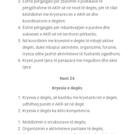
Është përgjegjës për zbatimin e politikave te
përgjithshme të AKR-së në nivel të degës, për të cilat
këshillohet me Kryetarin/en e AKR-së dhe
koordinatorin e degëve;
Është përgjegjës për mbarëvajtjen e punëve dhe
sukseset e AKR-së në territorin përkatës;
Në koordinim me kryesinë e degës të mbajë aktive
degën, duke mbajtur aktivitete, organizime, forume,
tryeza edhe jashtë aktiviteteve të fushatës zgjedhore;
Kryen punë tjera të parapara me rregullore dhe akte
tjera.
Neni 24
Kryesia e degës
Kryesia e degës, së bashku me kryetarin/en e degës
udhëheq punën e AKR-së në degë.
Kryesia e degës ka këto kompetenca:
Mobilizimin e strukturave të degës;
Organizimin e aktiviteteve partiake të degës;