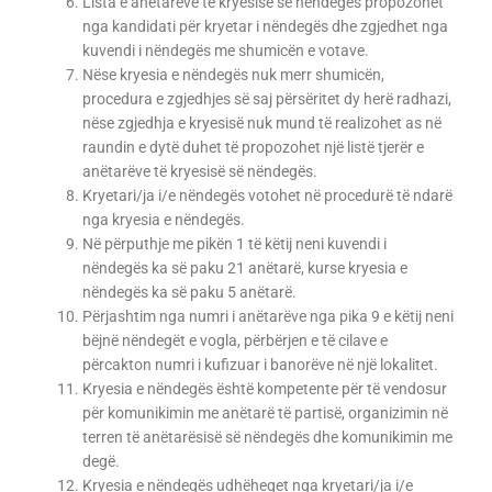
Lista e anëtarëve të kryesisë së nëndegës propozohet
nga kandidati për kryetar i nëndegës dhe zgjedhet nga
kuvendi i nëndegës me shumicën e votave.
Nëse kryesia e nëndegës nuk merr shumicën,
procedura e zgjedhjes së saj përsëritet dy herë radhazi,
nëse zgjedhja e kryesisë nuk mund të realizohet as në
raundin e dytë duhet të propozohet një listë tjerër e
anëtarëve të kryesisë së nëndegës.
Kryetari/ja i/e nëndegës votohet në procedurë të ndarë
nga kryesia e nëndegës.
Në përputhje me pikën 1 të këtij neni kuvendi i
nëndegës ka së paku 21 anëtarë, kurse kryesia e
nëndegës ka së paku 5 anëtarë.
Përjashtim nga numri i anëtarëve nga pika 9 e këtij neni
bëjnë nëndegët e vogla, përbërjen e të cilave e
përcakton numri i kufizuar i banorëve në një lokalitet.
Kryesia e nëndegës është kompetente për të vendosur
për komunikimin me anëtarë të partisë, organizimin në
terren të anëtarësisë së nëndegës dhe komunikimin me
degë.
Kryesia e nëndegës udhëheqet nga kryetari/ja i/e