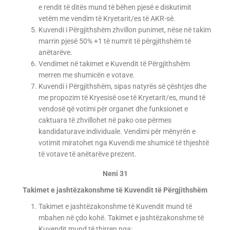
e rendit të ditës mund të bëhen pjesë e diskutimit
vetëm me vendim të Kryetarit/es të AKR-së.
Kuvendi i Përgjithshëm zhvillon punimet, nëse në takim
marrin pjesë 50% +1 të numrit të përgjithshëm të
anëtarëve.
Vendimet në takimet e Kuvendit të Përgjithshëm
merren me shumicën e votave.
Kuvendi i Përgjithshëm, sipas natyrës së çështjes dhe
me propozim të Kryesisë ose të Kryetarit/es, mund të
vendosë që votimi për organet dhe funksionet e
caktuara të zhvillohet në pako ose përmes
kandidaturave individuale. Vendimi për mënyrën e
votimit miratohet nga Kuvendi me shumicë të thjeshtë
të votave të anëtarëve prezent.
Neni 31
Takimet e jashtëzakonshme të Kuvendit të Përgjithshëm
Takimet e jashtëzakonshme të Kuvendit mund të
mbahen në çdo kohë. Takimet e jashtëzakonshme të
Kuvendit mund të thirren nga: