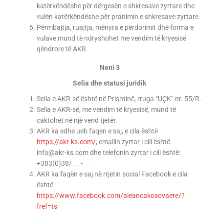
katërkëndëshe për dërgesën e shkresave zyrtare dhe
vulën katërkëndëshe për pranimin e shkresave zyrtare.
Përmbajtja, ruajtja, mënyra e përdorimit dhe forma e
vulave mund të ndryshohet me vendim të kryesisë
qëndrore të AKR.
Neni 3
Selia dhe statusi juridik
Selia e AKR-së është në Prishtinë, rruga “UÇK” nr. 55/R.
Selia e AKR-së, me vendim të kryesisë, mund të
caktohet në një vend tjetër.
AKR ka edhe ueb faqen e saj, e cila është
https://akr-ks.com/
; emailin zyrtar i cili është:
info@akr-ks.com dhe telefonin zyrtar i cili është:
+383(0)38/___-___
AKR ka faqën e saj në rrjetin social Facebook e cila
është:
https://www.facebook.com/aleancakosovaere/?
fref=ts
.