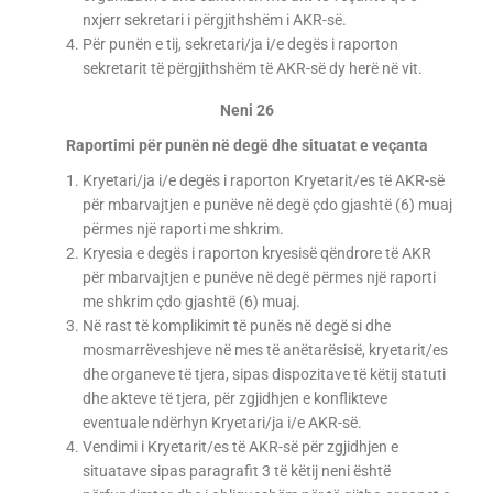
nxjerr sekretari i përgjithshëm i AKR-së.
Për punën e tij, sekretari/ja i/e degës i raporton
sekretarit të përgjithshëm të AKR-së dy herë në vit.
Neni 26
Raportimi për punën në degë dhe situatat e veçanta
Kryetari/ja i/e degës i raporton Kryetarit/es të AKR-së
për mbarvajtjen e punëve në degë çdo gjashtë (6) muaj
përmes një raporti me shkrim.
Kryesia e degës i raporton kryesisë qëndrore të AKR
për mbarvajtjen e punëve në degë përmes një raporti
me shkrim çdo gjashtë (6) muaj.
Në rast të komplikimit të punës në degë si dhe
mosmarrëveshjeve në mes të anëtarësisë, kryetarit/es
dhe organeve të tjera, sipas dispozitave të këtij statuti
dhe akteve të tjera, për zgjidhjen e konflikteve
eventuale ndërhyn Kryetari/ja i/e AKR-së.
Vendimi i Kryetarit/es të AKR-së për zgjidhjen e
situatave sipas paragrafit 3 të këtij neni është