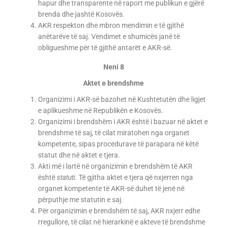
hapur dhe transparente në raport me publikun e gjërë
brenda dhe jashtë Kosovës.
AKR respekton dhe mbron mendimin e të gjithë
anëtarëve të saj. Vendimet e shumicës janë të
obligueshme për të gjithë antarët e AKR-së.
Neni 8
Aktet e brendshme
Organizimi i AKR-së bazohet në Kushtetutën dhe ligjet
e aplikueshme në Republikën e Kosovës.
Organizimi i brendshëm i AKR është i bazuar në aktet e
brendshme të saj, të cilat miratohen nga organet
kompetente, sipas procedurave të parapara në këtë
statut dhe në aktet e tjera.
Akti më i lartë në organizimin e brendshëm të AKR
është
statuti
. Të gjitha aktet e tjera që nxjerren nga
organet kompetente të AKR-së duhet të jenë në
përputhje me statutin e saj.
Për organizimin e brendshëm të saj, AKR nxjerr edhe
rregullore, të cilat në hierarkinë e akteve të brendshme