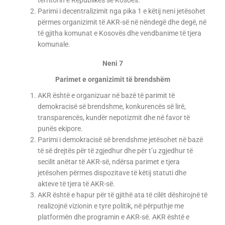
territorin e Republikës së Kosoës.
Parimi i decentralizimit nga pika 1 e këtij neni jetësohet
përmes organizimit të AKR-së në nëndegë dhe degë, në
të gjitha komunat e Kosovës dhe vendbanime të tjera
komunale.
Neni 7
Parimet e organizimit të brendshëm
AKR është e organizuar në bazë të parimit të
demokracisë së brendshme, konkurencës së lirë,
transparencës, kundër nepotizmit dhe në favor të
punës ekipore.
Parimi i demokracisë së brendshme jetësohet në bazë
të së drejtës për të zgjedhur dhe për t’u zgjedhur të
secilit anëtar të AKR-së, ndërsa parimet e tjera
jetësohen përmes dispozitave të këtij statuti dhe
akteve të tjera të AKR-së.
AKR është e hapur për të gjithë ata të cilët dëshirojnë të
realizojnë vizionin e tyre politik, në përputhje me
platformën dhe programin e AKR-së. AKR është e