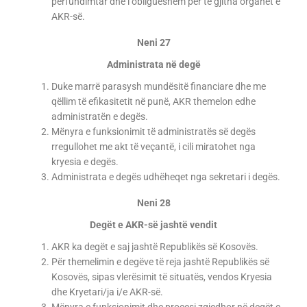
përfundimtar dhe i obligueshëm për të gjitha organet e
AKR-së.
Neni 27
Administrata në degë
Duke marrë parasysh mundësitë financiare dhe me
qëllim të efikasitetit në punë, AKR themelon edhe
administratën e degës.
Mënyra e funksionimit të administratës së degës
rregullohet me akt të veçantë, i cili miratohet nga
kryesia e degës.
Administrata e degës udhëheqet nga sekretari i degës.
Neni 28
Degët e AKR-së jashtë vendit
AKR ka degët e saj jashtë Republikës së Kosovës.
Për themelimin e degëve të reja jashtë Republikës së
Kosovës, sipas vlerësimit të situatës, vendos Kryesia
dhe Kryetari/ja i/e AKR-së.