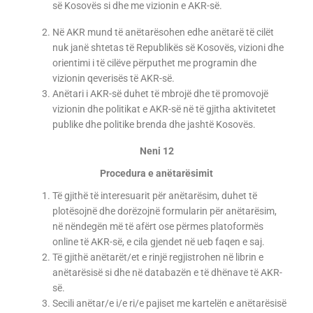
së Kosovës si dhe me vizionin e AKR-së.
Në AKR mund të anëtarësohen edhe anëtarë të cilët
nuk janë shtetas të Republikës së Kosovës, vizioni dhe
orientimi i të cilëve përputhet me programin dhe
vizionin qeverisës të AKR-së.
Anëtari i AKR-së duhet të mbrojë dhe të promovojë
vizionin dhe politikat e AKR-së në të gjitha aktivitetet
publike dhe politike brenda dhe jashtë Kosovës.
Neni 12
Procedura e anëtarësimit
Të gjithë të interesuarit për anëtarësim, duhet të
plotësojnë dhe dorëzojnë formularin për anëtarësim,
në nëndegën më të afërt ose përmes platoformës
online të AKR-së, e cila gjendet në ueb faqen e saj.
Të gjithë anëtarët/et e rinjë regjistrohen në librin e
anëtarësisë si dhe në databazën e të dhënave të AKR-
së.
Secili anëtar/e i/e ri/e pajiset me kartelën e anëtarësisë