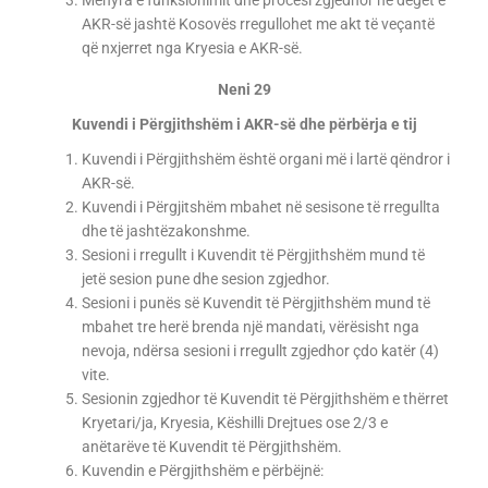
Mënyra e funksionimit dhe procesi zgjedhor në degët e
AKR-së jashtë Kosovës rregullohet me akt të veçantë
që nxjerret nga Kryesia e AKR-së.
Neni 29
Kuvendi i Përgjithshëm i AKR-së dhe përbërja e tij
Kuvendi i Përgjithshëm është organi më i lartë qëndror i
AKR-së.
Kuvendi i Përgjitshëm mbahet në sesisone të rregullta
dhe të jashtëzakonshme.
Sesioni i rregullt i Kuvendit të Përgjithshëm mund të
jetë sesion pune dhe sesion zgjedhor.
Sesioni i punës së Kuvendit të Përgjithshëm mund të
mbahet tre herë brenda një mandati, vërësisht nga
nevoja, ndërsa sesioni i rregullt zgjedhor çdo katër (4)
vite.
Sesionin zgjedhor të Kuvendit të Përgjithshëm e thërret
Kryetari/ja, Kryesia, Këshilli Drejtues ose 2/3 e
anëtarëve të Kuvendit të Përgjithshëm.
Kuvendin e Përgjithshëm e përbëjnë: