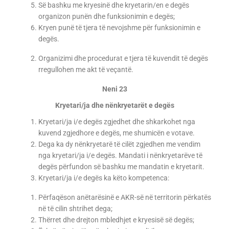
Së bashku me kryesinë dhe kryetarin/en e degës
organizon punën dhe funksionimin e degës;
Kryen punë të tjera të nevojshme për funksionimin e
degës.
Organizimi dhe procedurat e tjera të kuvendit të degës
rregullohen me akt të veçantë.
Neni 23
Kryetari/ja dhe nënkryetarët e degës
Kryetari/ja i/e degës zgjedhet dhe shkarkohet nga
kuvend zgjedhore e degës, me shumicën e votave.
Dega ka dy nënkryetarë të cilët zgjedhen me vendim
nga kryetari/ja i/e degës. Mandati i nënkryetarëve të
degës përfundon së bashku me mandatin e kryetarit.
Kryetari/ja i/e degës ka këto kompetenca:
Përfaqëson anëtarësinë e AKR-së në territorin përkatës
në të cilin shtrihet dega;
Thërret dhe drejton mbledhjet e kryesisë së degës;