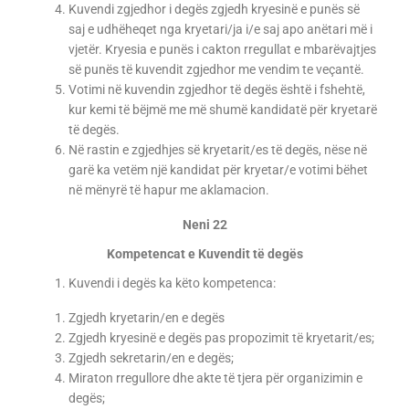
Kuvendi zgjedhor i degës zgjedh kryesinë e punës së
saj e udhëheqet nga kryetari/ja i/e saj apo anëtari më i
vjetër. Kryesia e punës i cakton rregullat e mbarëvajtjes
së punës të kuvendit zgjedhor me vendim te veçantë.
Votimi në kuvendin zgjedhor të degës është i fshehtë,
kur kemi të bëjmë me më shumë kandidatë për kryetarë
të degës.
Në rastin e zgjedhjes së kryetarit/es të degës, nëse në
garë ka vetëm një kandidat për kryetar/e votimi bëhet
në mënyrë të hapur me aklamacion.
Neni 22
Kompetencat e Kuvendit të degës
Kuvendi i degës ka këto kompetenca:
Zgjedh kryetarin/en e degës
Zgjedh kryesinë e degës pas propozimit të kryetarit/es;
Zgjedh sekretarin/en e degës;
Miraton rregullore dhe akte të tjera për organizimin e
degës;