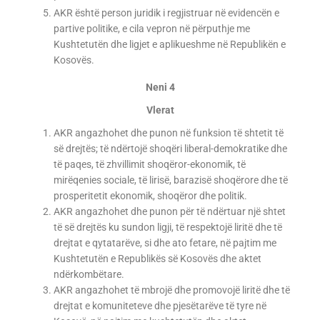
AKR është person juridik i regjistruar në evidencën e
partive politike, e cila vepron në përputhje me
Kushtetutën dhe ligjet e aplikueshme në Republikën e
Kosovës.
Neni 4
Vlerat
AKR angazhohet dhe punon në funksion të shtetit të
së drejtës; të ndërtojë shoqëri liberal-demokratike dhe
të paqes, të zhvillimit shoqëror-ekonomik, të
mirëqenies sociale, të lirisë, barazisë shoqërore dhe të
prosperitetit ekonomik, shoqëror dhe politik.
AKR angazhohet dhe punon për të ndërtuar një shtet
të së drejtës ku sundon ligji, të respektojë liritë dhe të
drejtat e qytatarëve, si dhe ato fetare, në pajtim me
Kushtetutën e Republikës së Kosovës dhe aktet
ndërkombëtare.
AKR angazhohet të mbrojë dhe promovojë liritë dhe të
drejtat e komuniteteve dhe pjesëtarëve të tyre në