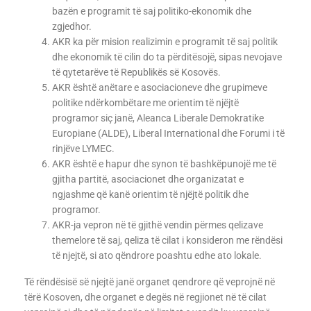
bazën e programit të saj politiko-ekonomik dhe
zgjedhor.
AKR ka për mision realizimin e programit të saj politik
dhe ekonomik të cilin do ta përditësojë, sipas nevojave
të qytetarëve të Republikës së Kosovës.
AKR është anëtare e asociacioneve dhe grupimeve
politike ndërkombëtare me orientim të njëjtë
programor siç janë, Aleanca Liberale Demokratike
Europiane (ALDE), Liberal International dhe Forumi i të
rinjëve LYMEC.
AKR është e hapur dhe synon të bashkëpunojë me të
gjitha partitë, asociacionet dhe organizatat e
ngjashme që kanë orientim të njëjtë politik dhe
programor.
AKR-ja vepron në të gjithë vendin përmes qelizave
themelore të saj, qeliza të cilat i konsideron me rëndësi
të njejtë, si ato qëndrore poashtu edhe ato lokale.
Të rëndësisë së njejtë janë organet qendrore që veprojnë në
tërë Kosoven, dhe organet e degës në regjionet në të cilat