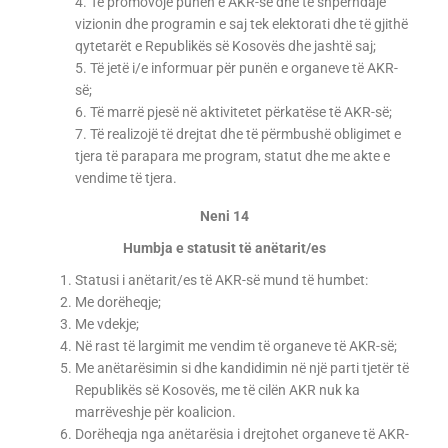
4. Të promovojë punën e AKR-së dhe të shpërndajë
vizionin dhe programin e saj tek elektorati dhe të gjithë
qytetarët e Republikës së Kosovës dhe jashtë saj;
5. Të jetë i/e informuar për punën e organeve të AKR-
së;
6. Të marrë pjesë në aktivitetet përkatëse të AKR-së;
7. Të realizojë të drejtat dhe të përmbushë obligimet e
tjera të parapara me program, statut dhe me akte e
vendime të tjera.
Neni 14
Humbja e statusit të anëtarit/es
Statusi i anëtarit/es të AKR-së mund të humbet:
Me dorëheqje;
Me vdekje;
Në rast të largimit me vendim të organeve të AKR-së;
Me anëtarësimin si dhe kandidimin në një parti tjetër të
Republikës së Kosovës, me të cilën AKR nuk ka
marrëveshje për koalicion.
Dorëheqja nga anëtarësia i drejtohet organeve të AKR-