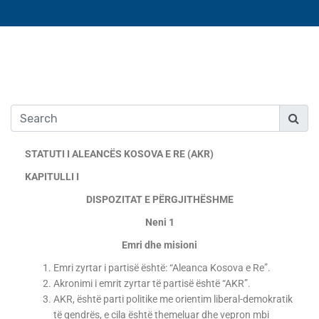
STATUTI I ALEANCËS KOSOVA E RE (AKR)
KAPITULLI I
DISPOZITAT E PËRGJITHËSHME
Neni 1
Emri dhe misioni
Emri zyrtar i partisë është: “Aleanca Kosova e Re”.
Akronimi i emrit zyrtar të partisë është “AKR”.
AKR, është parti politike me orientim liberal-demokratik
të qendrës, e cila është themeluar dhe vepron mbi