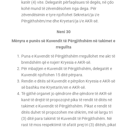
katër (4) vite. Delegatët përfaqësues të degës, në çdo
kohë mund të zëvendësohen nga dega. Për
zëvendësimin e tyre njoftohet Sekretari/ja i/e
Përgjithshëm/me dhe Kryetari/ja i/e AKR-së.
Neni 30
Mënyra e punës së Kuvendit të Përgjithshëm në takimet e
rregullta
Puna e Kuvendit të Përgjithshëm rregullohet me akt të
brendshëm që e nxjerr Kryesia e AKR-së.
Për mbajtjen e Kuvendit të Përgjithshëm, delegatët e
Kuvendit njoftohen 15 ditë përpara.
Rendin e ditës së Kuvendit e përpilon Kryesia e AKR-së
së bashku me Kryetarin/en e AKR-së.
Të gjithë organet jo qëndrore dhe qëndore të AKR-së
kanë të drejtë të propozojnë pika të rendit të ditës në
takimet e Kuvendit të Përgjithshëm. Pikat e rendit të
ditës duhet të propozohen me shkrim, më së largu tri
(3) ditë para takimit të Kuvendit të Përgjithshëm. Në
rast të mos respektimit të afatit prej tri (3) ditësh, pikat