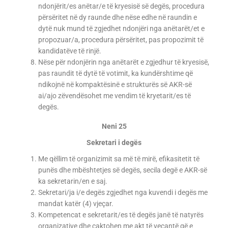
ndonjërit/es anëtar/e të kryesisë së degës, procedura
përsëritet në dy raunde dhe nëse edhe në raundin e
dytë nuk mund të zgjedhet ndonjëri nga anëtarët/et e
propozuar/a, procedura përsëritet, pas propozimit të
kandidatëve të rinjë.
Nëse për ndonjërin nga anëtarët e zgjedhur të kryesisë,
pas raundit të dytë të votimit, ka kundërshtime që
ndikojnë në kompaktësinë e strukturës së AKR-së
ai/ajo zëvendësohet me vendim të kryetarit/es të
degës.
Neni 25
Sekretari i degës
Me qëllim të organizimit sa më të mirë, efikasitetit të
punës dhe mbështetjes së degës, secila degë e AKR-së
ka sekretarin/en e saj.
Sekretari/ja i/e degës zgjedhet nga kuvendi i degës me
mandat katër (4) vjeçar.
Kompetencat e sekretarit/es të degës janë të natyrës
organizative dhe caktohen me akt të veçantë që e