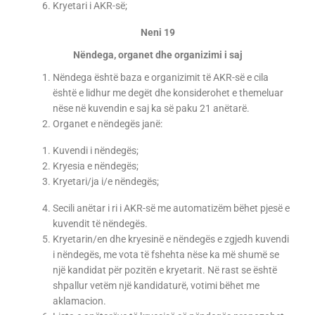
Kryetari i AKR-së;
Neni 19
Nëndega, organet dhe organizimi i saj
Nëndega është baza e organizimit të AKR-së e cila
është e lidhur me degët dhe konsiderohet e themeluar
nëse në kuvendin e saj ka së paku 21 anëtarë.
Organet e nëndegës janë:
Kuvendi i nëndegës;
Kryesia e nëndegës;
Kryetari/ja i/e nëndegës;
Secili anëtar i ri i AKR-së me automatizëm bëhet pjesë e
kuvendit të nëndegës.
Kryetarin/en dhe kryesinë e nëndegës e zgjedh kuvendi
i nëndegës, me vota të fshehta nëse ka më shumë se
një kandidat për pozitën e kryetarit. Në rast se është
shpallur vetëm një kandidaturë, votimi bëhet me
aklamacion.