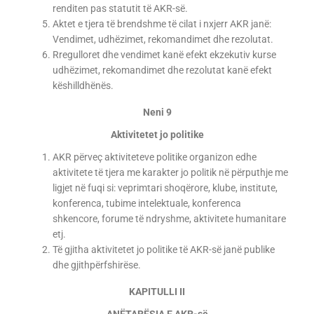
renditen pas statutit të AKR-së.
Aktet e tjera të brendshme të cilat i nxjerr AKR janë:
Vendimet, udhëzimet, rekomandimet dhe rezolutat.
Rregulloret dhe vendimet kanë efekt ekzekutiv kurse
udhëzimet, rekomandimet dhe rezolutat kanë efekt
këshilldhënës.
Neni 9
Aktivitetet jo politike
AKR përveç aktiviteteve politike organizon edhe
aktivitete të tjera me karakter jo politik në përputhje me
ligjet në fuqi si: veprimtari shoqërore, klube, institute,
konferenca, tubime intelektuale, konferenca
shkencore, forume të ndryshme, aktivitete humanitare
etj.
Të gjitha aktivitetet jo politike të AKR-së janë publike
dhe gjithpërfshirëse.
KAPITULLI II