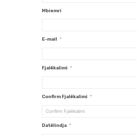
Mbiemri
E-mail
*
Fjalëkalimi
*
Confirm Fjalëkalimi
*
Datëlindja
*