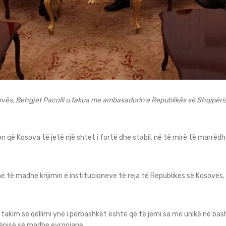
ovës, Behgjet Pacolli u takua me ambasadorin e Republikës së Shqipëri
ron që Kosova të jetë një shtet i fortë dhe stabil, në të mirë të marr
më të madhe krijimin e institucioneve të reja të Republikës së Kosovës, t
ë takim se qëllimi ynë i përbashkët është që të jemi sa më unikë në ba
tëpisë së madhe evropiane.