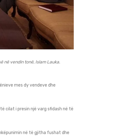
së në vendin tonë, Islam Lauka.
ëdhënieve mes dy vendeve dhe
ë cilat i presin një varg sfidash në të
shkëpunimin në të gjitha fushat dhe