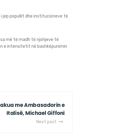
 jep popullit dhe institucioneve të
i sa më të madh të njohjeve të
min e intensitetit në bashkëpunimin
u takua me Ambasadorin e
Italisë, Michael Giffoni
Next post