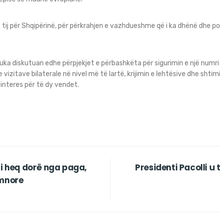
tij për Shqipërinë, për përkrahjen e vazhdueshme që i ka dhënë dhe po i
uka diskutuan edhe përpjekjet e përbashkëta për sigurimin e një numr
vizitave bilaterale në nivel më të lartë, krijimin e lehtësive dhe shti
interes për të dy vendet.
li heq dorë nga paga,
Presidenti Pacolli 
amnore