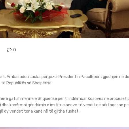
0
t, Ambasadori Lauka përgëzoi Presidentin Pacolli për zgjedhjen në detyr
të Republikës së Shqipërisë.
herë gatishmërinë e Shqipërisë për t’i ndihmuar Kosovës në proceset 
si dhe konfirmoi qëndrimin e institucioneve të vendit që përfaqëson p
që dy vendet tona kanë në të gjitha fushat.