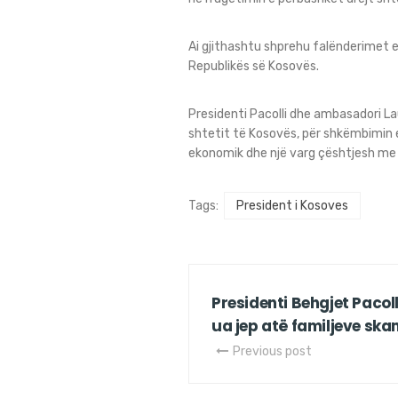
Ai gjithashtu shprehu falënderimet e 
Republikës së Kosovës.
Presidenti Pacolli dhe ambasadori La
shtetit të Kosovës, për shkëmbimin e 
ekonomik dhe një varg çështjesh me 
Tags:
President i Kosoves
Presidenti Behgjet Pacol
ua jep atë familjeve sk
Previous post