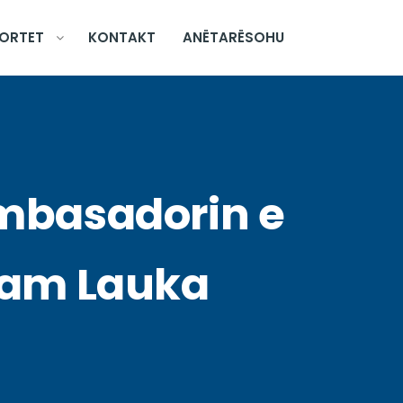
ORTET
KONTAKT
ANËTARËSOHU
ambasadorin e
slam Lauka