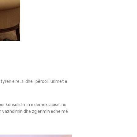
ën e re, si dhe i përcolli urimet e
për konsolidimin e demokracisë, në
ër vazhdimin dhe zgjerimin edhe më