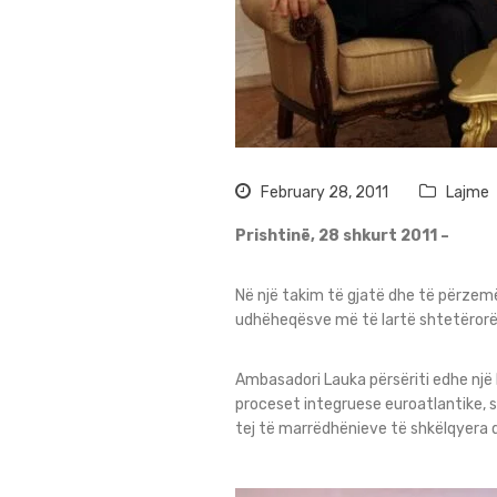
February 28, 2011
Lajme
Prishtinë, 28 shkurt 2011 –
Në një takim të gjatë dhe të përzemër
udhëheqësve më të lartë shtetërorë 
Ambasadori Lauka përsëriti edhe një 
proceset integruese euroatlantike, 
tej të marrëdhënieve të shkëlqyera 