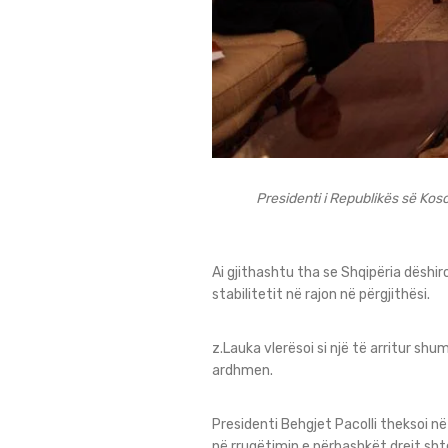
Presidenti i Republikës së Kos
Ai gjithashtu tha se Shqipëria dëshi
stabilitetit në rajon në përgjithësi.
z.Lauka vlerësoi si një të arritur shu
ardhmen.
Presidenti Behgjet Pacolli theksoi n
në rrugëtimin e përbashkët drejt sh