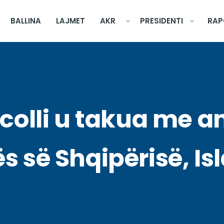
BALLINA
LAJMET
AKR
PRESIDENTI
RAP
acolli u takua me 
s së Shqipërisë, I