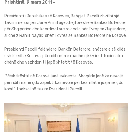
Prishtinë, 9 mars 2011 –
Presidenti i Republikës së Kosovës, Behgjet Pacolli zhvilloi një
takim me zonjën Jane Armitage, drejtoreshë e Bankës Botërore
për Shqipërinë dhe koordinatore rajonale për Evropën Juglindore,
si dhe z.Ranjit Nayak, shef i Zyrës së Bankës Botërore në Kosovë.
Presidenti Pacolli falënderoi Bankën Botërore, anëtare e së cilës
është edhe Kosova, për ndihmën e madhe që ky institucion i ka
dhënë dhe vazhdon t’i japë shtetit të Kosovës.
“Vështirësitë në Kosovë janë evidente. Shoqëria jonë ka nevojë
për ndihma në çdo aspekt, ka nevojë për këshillat e juaja në çdo
kohë”, theksoi në takim Presidenti Pacolli.