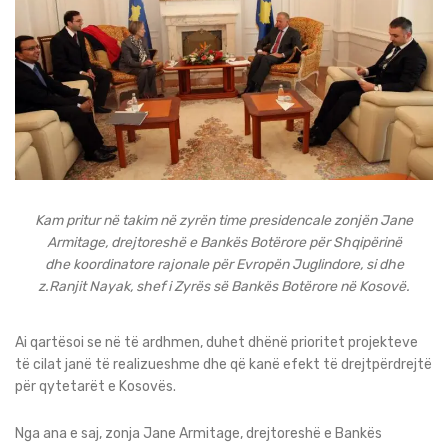
Kam pritur në takim në zyrën time presidencale zonjën Jane
Armitage, drejtoreshë e Bankës Botërore për Shqipërinë
dhe koordinatore rajonale për Evropën Juglindore, si dhe
z.Ranjit Nayak, shef i Zyrës së Bankës Botërore në Kosovë.
Ai qartësoi se në të ardhmen, duhet dhënë prioritet projekteve
të cilat janë të realizueshme dhe që kanë efekt të drejtpërdrejtë
për qytetarët e Kosovës.
Nga ana e saj, zonja Jane Armitage, drejtoreshë e Bankës