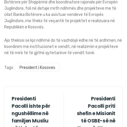
Botërore për Shqipërinë dhe koordinatore rajonale për Evropën
Juglindore, foli në detaje rreth ndihmës dhe projekteve me të
cilat Banka Botërore u ka asistuar vendeve të Evropës
Juglindore, me theks të veçantë te projektet e realizuara në
Republikën e Kosovës.
Ajo theksoi se kjo ndihmë do të vazhdojë edhe në të ardhmen, në
koordinim me institucionet e vendit, në realizimin e projekteve
në të mirë të të gjithë qytetarëve të vendit tonë.
Tags:
President i Kosoves
Presidenti
Presidenti
Pacolli ishte për
Pacolli priti
ngushëllime në
shefin e Misionit
familjen Musliu
të OSBE-së në