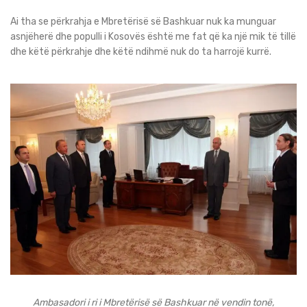
Ai tha se përkrahja e Mbretërisë së Bashkuar nuk ka munguar
asnjëherë dhe populli i Kosovës është me fat që ka një mik të tillë
dhe këtë përkrahje dhe këtë ndihmë nuk do ta harrojë kurrë.
Ambasadori i ri i Mbretërisë së Bashkuar në vendin tonë,