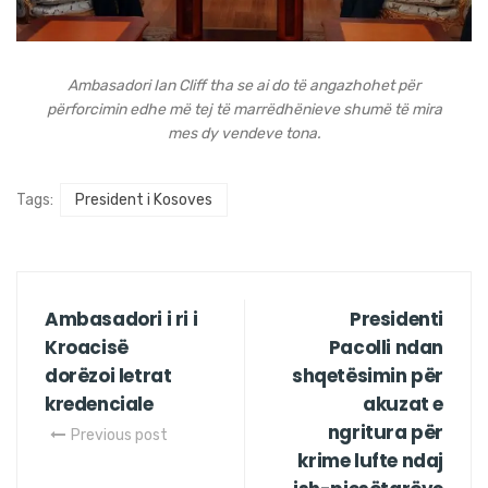
Ambasadori Ian Cliff tha se ai do të angazhohet për
përforcimin edhe më tej të marrëdhënieve shumë të mira
mes dy vendeve tona.
Tags:
President i Kosoves
Ambasadori i ri i
Presidenti
Kroacisë
Pacolli ndan
dorëzoi letrat
shqetësimin për
kredenciale
akuzat e
ngritura për
Previous post
krime lufte ndaj