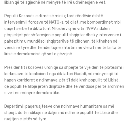
libian që të zgjedhë në mënyrë të lirë udhëheqjen e vet.
Populli i Kosovës e di më së miri i çfarë rëndësie është
intervenimi i forcave të NATO-s, të cilat, me bombardimet mbi
caqet serbe të diktatorit Milosheviq në vitin 1999, ndalën
përpjekjet për shfarosjen e popullit shqiptar dhe ky intervenim i
pahezitim u mundësoi shqiptarëve të çlirohen, të kthehen në
vendin e tyre dhe të ndërtojnë shtetin me vlerat më të larta të
lirisë e demokracisë që sot e gëzojnë.
Presidentit i Kosovës uron që sa shpejtë të vijë deri te plotësimi i
kërkesave të koalicionit nga diktatori Gadafi, në mënyrë që të
hapen korridoret e ndihmave, për t’i dalë krah popullit të Libisë,
që populli të fillojë jetën dinjitoze dhe të vendosë për të ardhmen
e vet në mënyrë demokratike.
Depërtimi i paqeruajtësve dhe ndihmave humanitare sa më
shpejt, do të ndikojë në daljen në ndihmë popullit të Libisë dhe
ruajtjen e jetës së tyre.