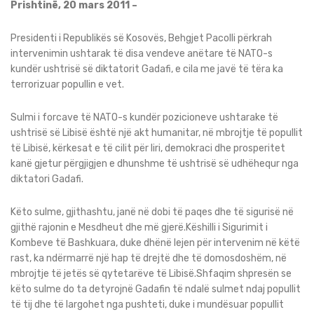
Prishtinë, 20 mars 2011 –
Presidenti i Republikës së Kosovës, Behgjet Pacolli përkrah
intervenimin ushtarak të disa vendeve anëtare të NATO-s
kundër ushtrisë së diktatorit Gadafi, e cila me javë të tëra ka
terrorizuar popullin e vet.
Sulmi i forcave të NATO-s kundër pozicioneve ushtarake të
ushtrisë së Libisë është një akt humanitar, në mbrojtje të popullit
të Libisë, kërkesat e të cilit për liri, demokraci dhe prosperitet
kanë gjetur përgjigjen e dhunshme të ushtrisë së udhëhequr nga
diktatori Gadafi.
Këto sulme, gjithashtu, janë në dobi të paqes dhe të sigurisë në
gjithë rajonin e Mesdheut dhe më gjerë.Këshilli i Sigurimit i
Kombeve të Bashkuara, duke dhënë lejen për intervenim në këtë
rast, ka ndërmarrë një hap të drejtë dhe të domosdoshëm, në
mbrojtje të jetës së qytetarëve të Libisë.Shfaqim shpresën se
këto sulme do ta detyrojnë Gadafin të ndalë sulmet ndaj popullit
të tij dhe të largohet nga pushteti, duke i mundësuar popullit