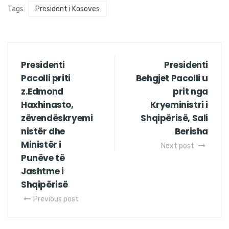
Tags:
President i Kosoves
Presidenti
Presidenti
Pacolli priti
Behgjet Pacolli u
z.Edmond
prit nga
Haxhinasto,
Kryeministri i
zëvendëskryemi
Shqipërisë, Sali
nistër dhe
Berisha
Ministër i
Next post
Punëve të
Jashtme i
Shqipërisë
Previous post