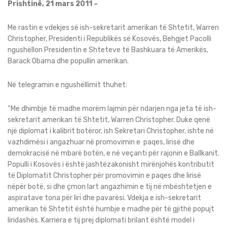
Prishtinë, 21 mars 2011 –
Me rastin e vdekjes së ish-sekretarit amerikan të Shtetit, Warren
Christopher, Presidenti i Republikës së Kosovës, Behgjet Pacolli
ngushëllon Presidentin e Shteteve të Bashkuara të Amerikës,
Barack Obama dhe popullin amerikan.
Në telegramin e ngushëllimit thuhet:
“Me dhimbje të madhe morëm lajmin për ndarjen nga jeta të ish-
sekretarit amerikan të Shtetit, Warren Christopher. Duke qenë
një diplomat i kalibrit botëror, ish Sekretari Christopher, ishte në
vazhdimësi i angazhuar në promovimin e paqes, lirisë dhe
demokracisë në mbarë botën, e në veçanti për rajonin e Ballkanit.
Populli i Kosovës i është jashtëzakonisht mirënjohës kontributit
të Diplomatit Christopher për promovimin e paqes dhe lirisë
nëpër botë, si dhe çmon lart angazhimin e tij në mbështetjen e
aspiratave tona për liri dhe pavarësi. Vdekja e ish-sekretarit
amerikan të Shtetit është humbje e madhe për të gjithë popujt
liridashës. Karriera e tij prej diplomati brilant është model i