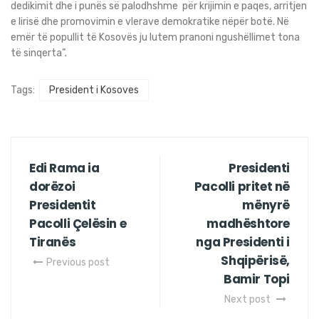
dedikimit dhe i punës së palodhshme për krijimin e paqes, arritjen
e lirisë dhe promovimin e vlerave demokratike nëpër botë. Në
emër të popullit të Kosovës ju lutem pranoni ngushëllimet tona
të sinqerta”.
Tags:
President i Kosoves
Edi Rama ia
Presidenti
dorëzoi
Pacolli pritet në
Presidentit
mënyrë
Pacolli Çelësin e
madhështore
Tiranës
nga Presidenti i
Shqipërisë,
Previous post
Bamir Topi
Next post