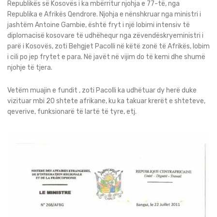
Republikës së Kosovës i ka mbërritur njohja e 77-të, nga
Republika e Afrikës Qendrore. Njohja e nënshkruar nga ministri i
jashtëm Antoine Gambie, është fryt i një lobimi intensiv të
diplomacisë kosovare të udhëhequr nga zëvendëskryeministri i
parë i Kosovës, zoti Behgjet Pacolli në këtë zonë të Afrikës, lobim
i cili po jep frytet e para. Në javët në vijim do të kemi dhe shumë
njohje të tjera.
Vetëm muajin e fundit , zoti Pacolli ka udhëtuar dy herë duke
vizituar mbi 20 shtete afrikane, ku ka takuar krerët e shteteve,
qeverive, funksionarë të lartë të tyre, etj.