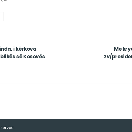
inda, i kërkova
Me kry
ublikës së Kosovës
zv/preside
eserved.