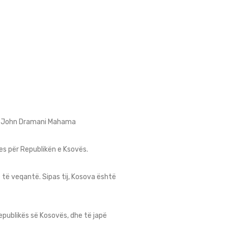
nës John Dramani Mahama
es për Republikën e Ksovës.
 të veqantë. Sipas tij, Kosova është
epublikës së Kosovës, dhe të japë