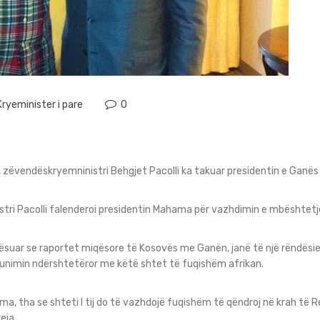
Kryeminister i pare
0
, zëvendëskryemninistri Behgjet Pacolli ka takuar presidentin e Ga
stri Pacolli falenderoi presidentin Mahama për vazhdimin e mbështetj
rësuar se raportet miqësore të Kosovës me Ganën, janë të një rëndësie
punimin ndërshtetëror me këtë shtet të fuqishëm afrikan.
ma, tha se shteti I tij do të vazhdojë fuqishëm të qëndroj në krah të R
eja.