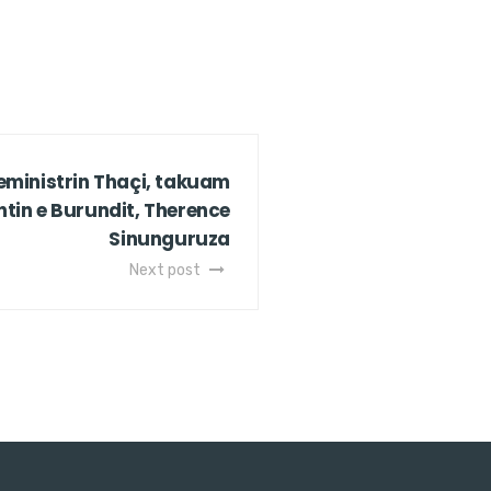
eministrin Thaçi, takuam
ntin e Burundit, Therence
Sinunguruza
Next post