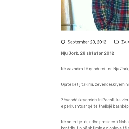
September 28, 2012
Zv. 
Nju Jork, 28 shtator 2012
Në vazhdim të qëndrimit në Nju Jork
Gjatë këtij takimi, zëvendëskryemini
Zëvendëskryeministri Pacolli, ka vle
e përkushtuar që të thellojë bashkë
Në anën tjetër, edhe presidenti Maha
kontributin në shtimin e njohjeve të r