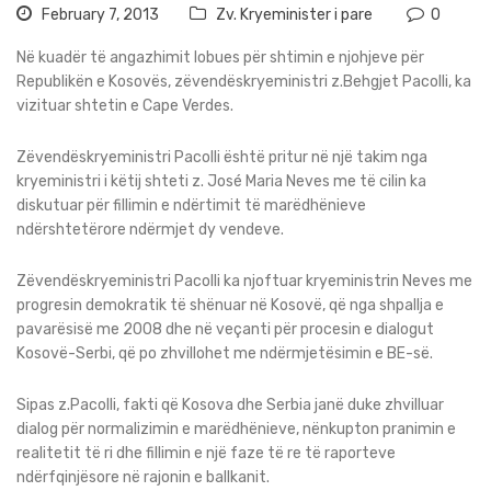
February 7, 2013
Zv. Kryeminister i pare
0
Në kuadër të angazhimit lobues për shtimin e njohjeve për
Republikën e Kosovës, zëvendëskryeministri z.Behgjet Pacolli, ka
vizituar shtetin e Cape Verdes.
Zëvendëskryeministri Pacolli është pritur në një takim nga
kryeministri i këtij shteti z. José Maria Neves me të cilin ka
diskutuar për fillimin e ndërtimit të marëdhënieve
ndërshtetërore ndërmjet dy vendeve.
Zëvendëskryeministri Pacolli ka njoftuar kryeministrin Neves me
progresin demokratik të shënuar në Kosovë, që nga shpallja e
pavarësisë me 2008 dhe në veçanti për procesin e dialogut
Kosovë-Serbi, që po zhvillohet me ndërmjetësimin e BE-së.
Sipas z.Pacolli, fakti që Kosova dhe Serbia janë duke zhvilluar
dialog për normalizimin e marëdhënieve, nënkupton pranimin e
realitetit të ri dhe fillimin e një faze të re të raporteve
ndërfqinjësore në rajonin e ballkanit.