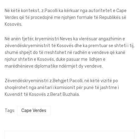
Në këtë kontekst, z.Pacolli ka kërkuar nga autoritetet e Cape
Verdes që të procedojnë me njohjen formale të Republikës së
Kosovës.
Në anën tjetër, kryeministri Neves ka vlerësuar angazhimin e
zëvendëskryeministrit të Kosovës dhe ka premtuar se shteti i tij,
shumë shpejt do të rreshtohet në radhën e vendeve që kanë
njohur shtetin e Kosovës, duke pasuar me lidhjen e
marëdhënieve diplomatike ndërmjet dy vendeve.
Zëvendëskryeministri z.Behgjet Pacolli, në këtë vizitë po
shoqërohet nga anëtari i komisionit për punë të jashtme i
Kuvendit të Kosovës z.Berat Buzhala.
Tags:
Cape Verdes