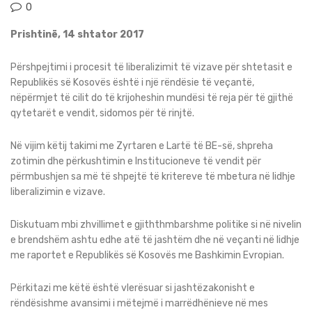
0
Prishtinë, 14 shtator 2017
Përshpejtimi i procesit të liberalizimit të vizave për shtetasit e
Republikës së Kosovës është i një rëndësie të veçantë,
nëpërmjet të cilit do të krijoheshin mundësi të reja për të gjithë
qytetarët e vendit, sidomos për të rinjtë.
Në vijim këtij takimi me Zyrtaren e Lartë të BE-së, shpreha
zotimin dhe përkushtimin e Institucioneve të vendit për
përmbushjen sa më të shpejtë të kritereve të mbetura në lidhje
liberalizimin e vizave.
Diskutuam mbi zhvillimet e gjiththmbarshme politike si në nivelin
e brendshëm ashtu edhe atë të jashtëm dhe në veçanti në lidhje
me raportet e Republikës së Kosovës me Bashkimin Evropian.
Përkitazi me këtë është vlerësuar si jashtëzakonisht e
rëndësishme avansimi i mëtejmë i marrëdhënieve në mes