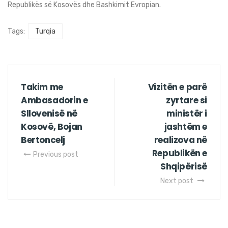
Republikës së Kosovës dhe Bashkimit Evropian.
Tags:
Turqia
Takim me
Vizitën e parë
Ambasadorin e
zyrtare si
Sllovenisë në
ministër i
Kosovë, Bojan
jashtëm e
Bertoncelj
realizova në
Republikën e
Previous post
Shqipërisë
Next post