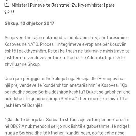
Minister i Puneve te Jashtme
,
Zv. Kryeminister i pare
0
Shkup, 12 dhjetor 2017
Asnjë vend në rajon nuk mund ta ndalë apo shtyj anëtarësimin e
Kosovës në NATO. Procesi i integrimeve evropiane për Kosovën
është i pakthyeshëm. Këto i ka thash në takimin e ministrave të
jashtëm të vendeve anëtare të Kartës së Adriatikut që është
zhvilluar në Shkup.
Unë i jam përgjigjur edhe kolegut nga Bosnja dhe Hercegovina –
një prej vendeve të ‘kundërshton anëtarësimin” e Kosovës. “Kjo
po ndodhe sepse Serbia dëshiron kështu? Duket se gaboheni dhe
nuk duhet të qëndroni prapa Serbisë”, i bëra me dije ministrit të
jashtëm të Bosnjës.
“Çka do të bëni ju kur Serbia ta shfuqizojë veton për anëtarësim
në OBK? A nuk mendoni se kjo nuk është e gabueshme, të ndiqet
rruga e Serbisë dhe të ktheheni kundër nesh, qoftë edhe nëse