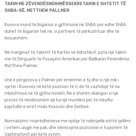
TAKIM ME ZËVENDËSNDIHMËSSEKRETARIN E SHTETIT TË
SHBA-SË, METTHEW PALLMER
Kosova mund të llogarisë si gjithmonë në ShBA, por edhe ShBA
duhet të llogarisë tek ne, si partnerë të përkushtuar dhe të
besueshëm.
Në margiinat të takimit të Kartës së Adriatikut, pata një takim
me të Dërguarin te Posaçëm Amerikan për Ballkanin Perëndimor,
Matthew Palmer.
Unë e përgëzova z.Palmer për emërimin e tij dhe si një mik i
vjetër i Kosovës në këtë pozicion të ri, do të vazhdojë të na
mbështesë në të gjitha nivelet. Ne e shohim dialogun si një
proces të rëndësishëm që ka një mundësi për të mbyllur
kapitullin e errët midis Kosovës dhe Serbisë.
Normalizimi i marrëdhënieve me njohje të ndërsjellë është qëllimi
i vetëm, asgjë me pak, dhe vlerësojmë pozicionin e fuqishëm të
Uashingtonit për ketë synim.