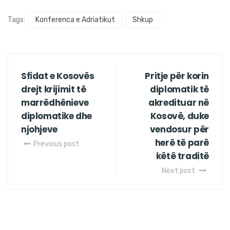
Tags:
Konferenca e Adriatikut
Shkup
Sfidat e Kosovës
Pritje për korin
drejt krijimit të
diplomatik të
marrëdhënieve
akredituar në
diplomatike dhe
Kosovë, duke
njohjeve
vendosur për
herë të parë
Previous post
këtë traditë
Next post