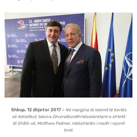
Shkup, 12 dhjetor 2017 –
Në margjina të takimit të Kartës
së Adriatikut, takova Zëvendësndihmëssekretarin e shtetit
të ShBA-së, Metthew Pallmer, mbështetës i madh i rajonit
tonë.