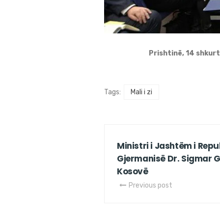
Prishtinë, 14 shkur
Tags:
Mali i zi
Ministri i Jashtëm i Repu
Gjermanisë Dr. Sigmar Ga
Kosovë
Previous post