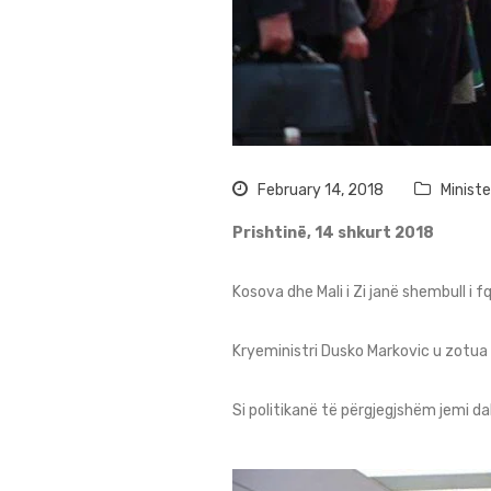
February 14, 2018
Minist
Prishtinë, 14 shkurt 2018
Kosova dhe Mali i Zi janë shembull i fq
Kryeministri Dusko Markovic u zotua q
Si politikanë të përgjegjshëm jemi d