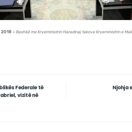
t 2018
–
Bashkë me Kryeministrin Haradinaj takova Kryeministrin e Malit
blikës Federale të
Njohja 
briel, vizitë në