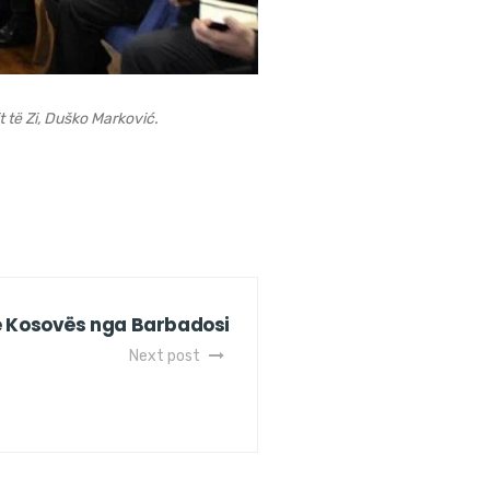
 të Zi, Duško Marković.
e Kosovës nga Barbadosi
Next post