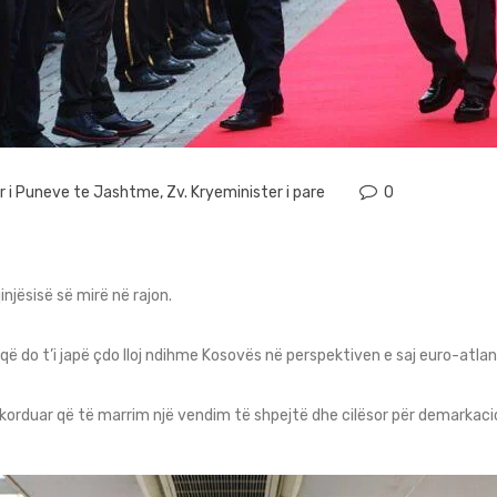
er i Puneve te Jashtme
,
Zv. Kryeminister i pare
0
injësisë së mirë në rajon.
ë do t’i japë çdo lloj ndihme Kosovës në perspektiven e saj euro-atlan
akorduar që të marrim një vendim të shpejtë dhe cilësor për demarkacio