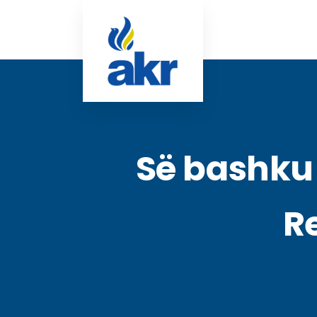
Së bashku 
R