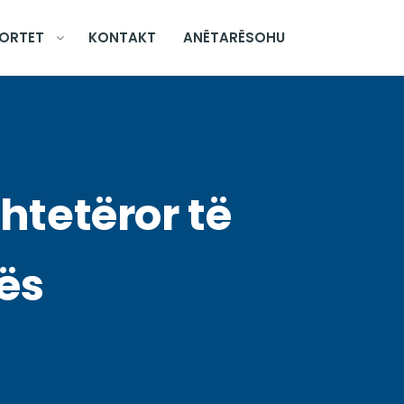
ORTET
KONTAKT
ANËTARËSOHU
htetëror të
ës