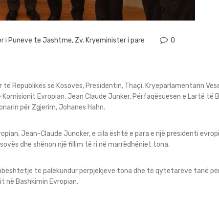
er i Puneve te Jashtme
,
Zv. Kryeminister i pare
0
të Republikës së Kosovës, Presidentin, Thaçi, Kryeparlamentarin Vesel
 Komisionit Evropian, Jean Claude Junker, Përfaqësuesen e Lartë të 
ionarin për Zgjerim, Johanes Hahn.
vropian, Jean-Claude Juncker, e cila është e para e një presidenti evr
sovës dhe shënon një fillim të ri në marrëdhëniet tona.
 mbështetje të palëkundur përpjekjeve tona dhe të qytetarëve tanë për
it në Bashkimin Evropian.