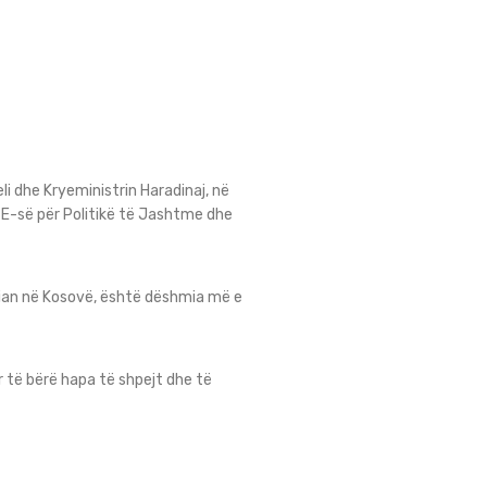
i dhe Kryeministrin Haradinaj, në
BE-së për Politikë të Jashtme dhe
opian në Kosovë, është dëshmia më e
 të bërë hapa të shpejt dhe të