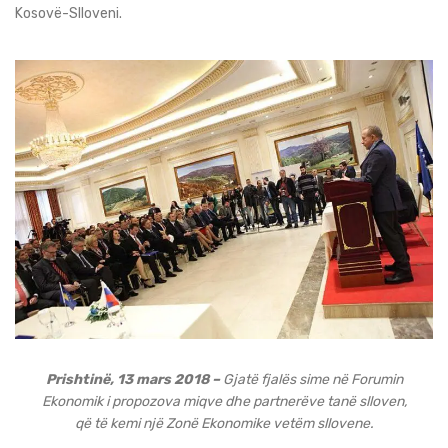
Kosovë-Slloveni.
Prishtinë, 13 mars 2018 –
Gjatë fjalës sime në Forumin
Ekonomik i propozova miqve dhe partnerëve tanë slloven,
që të kemi një Zonë Ekonomike vetëm sllovene.