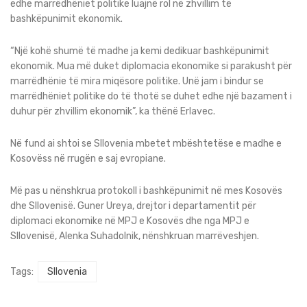
edhe marrëdhëniet politike luajnë rol në zhvillim të
bashkëpunimit ekonomik.
“Një kohë shumë të madhe ja kemi dedikuar bashkëpunimit
ekonomik. Mua më duket diplomacia ekonomike si parakusht për
marrëdhënie të mira miqësore politike. Unë jam i bindur se
marrëdhëniet politike do të thotë se duhet edhe një bazament i
duhur për zhvillim ekonomik”, ka thënë Erlavec.
Në fund ai shtoi se Sllovenia mbetet mbështetëse e madhe e
Kosovëss në rrugën e saj evropiane.
Më pas u nënshkrua protokoll i bashkëpunimit në mes Kosovës
dhe Sllovenisë. Guner Ureya, drejtor i departamentit për
diplomaci ekonomike në MPJ e Kosovës dhe nga MPJ e
Sllovenisë, Alenka Suhadolnik, nënshkruan marrëveshjen.
Tags:
Sllovenia