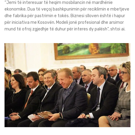
“Jemi të interesuar të heqim mosbilancin në mardhënie
ekonomike. Dua të veçoj bashkpunimin për reciklimin e mbetjeve
dhe fabrika për pastrimin e tokës. Biznesi slloven është i hapur
për iniciativa me Kosovën. Modeli jonë profesional dhe arsimor
mund të ofroj zgjedhje të duhur për interes dy palësh”, shtoi ai.