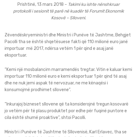
Prishtinë, 13 mars 2018 –
Takimi ku ishte nënshkruar
protokolli i sesionit të parë në kuadër të Forumit Ekonomik
Kosovë – Slloveni.
Zëvendëskryeministri dhe Ministri i Punëve të Jashtme, Behgjet
Pacolli tha se është shqetësuese fakti që 110 milionë euro janë
importuar më 2017, ndërsa vetëm 1 për qind e asaj janë
eksportuar.
“Kemi një mosbalancim marramendës tregtar. Vitin e kaluar kemi
importuar 110 milionë euro e kemi eksportuar 1 për qind të asaj
dhe ne nuk jemi aspak të nervozuar, ne me kënaqësi i
konsumojmë prodhimet sllovene”.
“Inkurajoj bizneset sllovene që ta konsiderojnë tregun kosovarë
jo vetëm për të plasu produktet por edhe për fuqinë puntore e
cila është shumë proaktive”, shtoi Pacolli.
Ministri i Punëve të Jashtme të Sllovenisë, Karl Erlavec, tha se