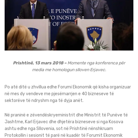
Prishtinë, 13 mars 2018 –
Momente nga konferenca për
media me homologun slloven Erjavec.
Po atë ditë u zhvillua edhe Forumi Ekonomik që kisha organizuar
në mes dy vendeve me pjesëmarrjen e 40 bizneseve të
sektorëve të ndryshm nga të dyja anët.
Në praninë e zëvendëskryeministrit dhe Ministrit të Punëve të
Jashtme, Karl Erjavec dhe dhjetëra bizneseve si nga Kosova
ashtu edhe nga Sllovenia, sot në Prishtinë nënshkruam
Protokollin i sesionit të parë në kuadër të Forumit Ekonomik