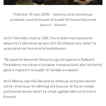
Prishtinë, 13 mars 2018 –
Takimi ku ishte nënshkruar
protokolli i sesionit të parë në kuadër të Forumit Ekonomik
Kosovë – Slloveni.
Safet Gërxhaliu, kryetar i OEK, tha se duke marrë parasysh
eksportet e Sllovenisë që janë afro 30 miliardë euro duhet të
avancojmë më shumë këtë bashkëpunim.
“Në aspektin ekonomik Sllovenia nga ish hapësira e Ballkanit
Perëndimor me sukses e ka kaluar transpozicionit dhe tani është
pjesë e fuqizimit në kuadër të familjes evropiane”.
Ante Millovoj, nga Oda Sllovene ka theksuar se biznesi slloven
është i interesuar të ndihmojë atë kosovar. Ai tha se modeli
profesional slloven duhet të ofrojë zgjidhje edhe në shtetin e
Kosovës.