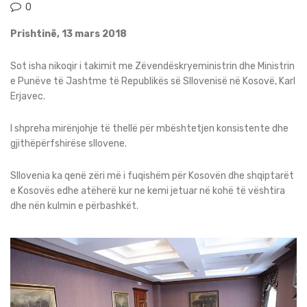
0
Prishtinë, 13 mars 2018
Sot isha nikoqir i takimit me Zëvendëskryeministrin dhe Ministrin
e Punëve të Jashtme të Republikës së Sllovenisë në Kosovë, Karl
Erjavec.
I shpreha mirënjohje të thellë për mbështetjen konsistente dhe
gjithëpërfshirëse sllovene.
Sllovenia ka qenë zëri më i fuqishëm për Kosovën dhe shqiptarët
e Kosovës edhe atëherë kur ne kemi jetuar në kohë të vështira
dhe nën kulmin e përbashkët.