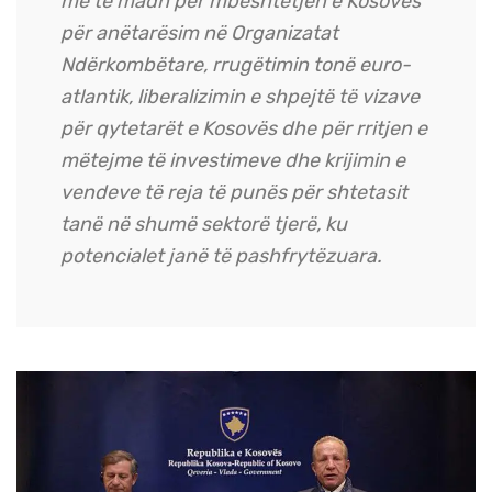
më të madh për mbështetjen e Kosovës
për anëtarësim në Organizatat
Ndërkombëtare, rrugëtimin tonë euro-
atlantik, liberalizimin e shpejtë të vizave
për qytetarët e Kosovës dhe për rritjen e
mëtejme të investimeve dhe krijimin e
vendeve të reja të punës për shtetasit
tanë në shumë sektorë tjerë, ku
potencialet janë të pashfrytëzuara.