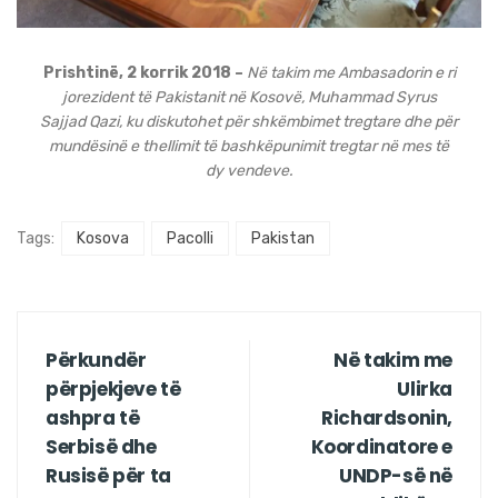
Prishtinë, 2 korrik 2018 –
Në takim me Ambasadorin e ri
jorezident të Pakistanit në Kosovë, Muhammad Syrus
Sajjad Qazi, ku diskutohet për shkëmbimet tregtare dhe për
mundësinë e thellimit të bashkëpunimit tregtar në mes të
dy vendeve.
Tags:
Kosova
Pacolli
Pakistan
Përkundër
Në takim me
përpjekjeve të
Ulirka
ashpra të
Richardsonin,
Serbisë dhe
Koordinatore e
Rusisë për ta
UNDP-së në