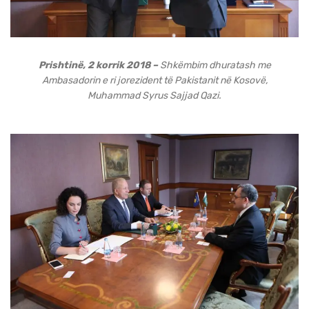
Prishtinë, 2 korrik 2018 –
Shkëmbim dhuratash me
Ambasadorin e ri jorezident të Pakistanit në Kosovë,
Muhammad Syrus Sajjad Qazi.