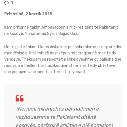
0
Prishtinë, 2 korrik 2018
Kam pritur në takim Ambasadorin e ri jo-rezident të Pakistanit
në Kosovë, Muhammad Syrus Sajjad Qazi.
Me të gjatë takimit kemi diskutuar për shkëmbimet tregtare dhe
mundësinë e thellimit të bashkëpunimit tregtar në mes të dy
vendeve. Theksuam se raportet e shkëlqyeshme dy palëshe dhe
rëndësia e thellimit të bashkëpunimit në mes të dy shteteve
dhe popujve tanë janë të interesit të veçant.
“Ne, jemi mirënjohës për ndihmën e
vazhdueshme të Pakistanit dhënë
Kosovës, përfshirë krijimin e një Komisioni