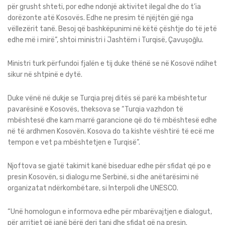
për grusht shteti, por edhe ndonjë aktivitet ilegal dhe do t’ia
dorëzonte atë Kosovës. Edhe ne presim të njëjtën gjë nga
vëllezërit tanë. Besoj që bashkëpunimi në këtë çështje do të jetë
edhe më i mirë”, shtoi ministri i Jashtëm i Turqisë, Çavuşoğlu.
Ministri turk përfundoi fjalën e tij duke thënë se në Kosovë ndihet
sikur në shtpinë e dytë.
Duke vënë në dukje se Turqia prej ditës së parë ka mbështetur
pavarësinë e Kosovës, theksova se “Turqia vazhdon të
mbështesë dhe kam marrë garancione që do të mbështesë edhe
në të ardhmen Kosovën. Kosova do ta kishte vështirë të ecë me
tempon e vet pa mbështetjen e Turqisë”.
Njoftova se gjatë takimit kanë biseduar edhe për sfidat që po e
presin Kosovën, si dialogu me Serbinë, si dhe anëtarësimi në
organizatat ndërkombëtare, si Interpoli dhe UNESCO.
“Unë homologun e informova edhe për mbarëvajtjen e dialogut,
për arritjet që janë bërë deri tani dhe sfidat që na presin.