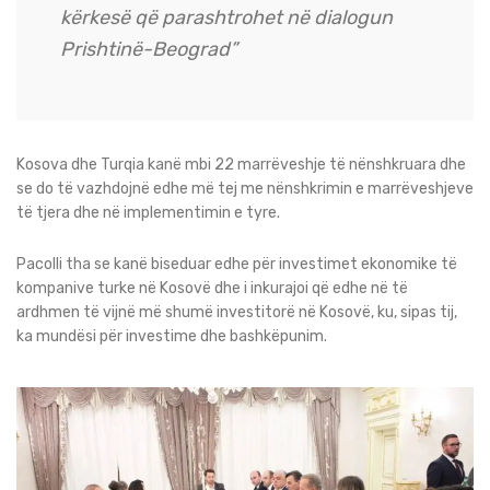
kërkesë që parashtrohet në dialogun
Prishtinë-Beograd”
Kosova dhe Turqia kanë mbi 22 marrëveshje të nënshkruara dhe
se do të vazhdojnë edhe më tej me nënshkrimin e marrëveshjeve
të tjera dhe në implementimin e tyre.
Pacolli tha se kanë biseduar edhe për investimet ekonomike të
kompanive turke në Kosovë dhe i inkurajoi që edhe në të
ardhmen të vijnë më shumë investitorë në Kosovë, ku, sipas tij,
ka mundësi për investime dhe bashkëpunim.