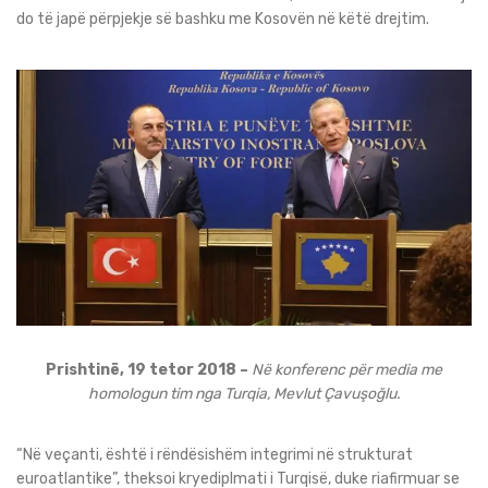
do të japë përpjekje së bashku me Kosovën në këtë drejtim.
Prishtinë, 19 tetor 2018 –
Në konferenc për media me
homologun tim nga Turqia, Mevlut Çavuşoğlu.
“Në veçanti, është i rëndësishëm integrimi në strukturat
euroatlantike”, theksoi kryediplmati i Turqisë, duke riafirmuar se