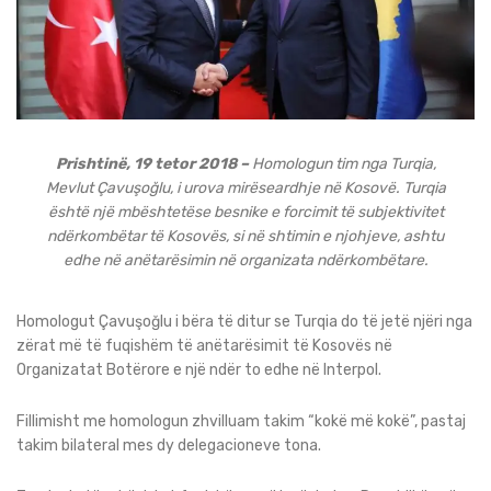
Prishtinë, 19 tetor 2018 –
Homologun tim nga Turqia,
Mevlut Çavuşoğlu, i urova mirëseardhje në Kosovë. Turqia
është një mbështetëse besnike e forcimit të subjektivitet
ndërkombëtar të Kosovës, si në shtimin e njohjeve, ashtu
edhe në anëtarësimin në organizata ndërkombëtare.
Homologut Çavuşoğlu i bëra të ditur se Turqia do të jetë njëri nga
zërat më të fuqishëm të anëtarësimit të Kosovës në
Organizatat Botërore e një ndër to edhe në Interpol.
Fillimisht me homologun zhvilluam takim “kokë më kokë”, pastaj
takim bilateral mes dy delegacioneve tona.