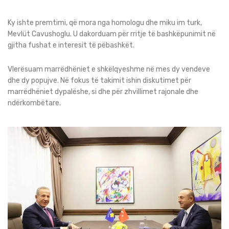
Ky ishte premtimi, që mora nga homologu dhe miku im turk,
Mevlüt Cavushoglu. U dakorduam për rritje të bashkëpunimit në
gjitha fushat e interesit të pëbashkët.
Vlerësuam marrëdhëniet e shkëlqyeshme në mes dy vendeve
dhe dy popujve. Në fokus të takimit ishin diskutimet për
marrëdhëniet dypalëshe, si dhe për zhvillimet rajonale dhe
ndërkombëtare.