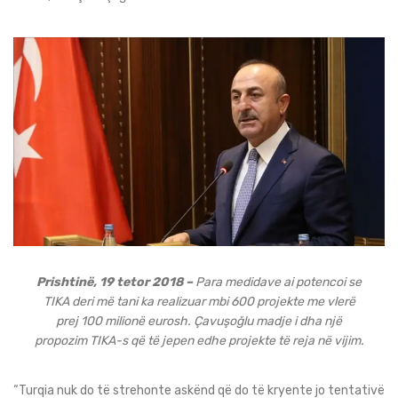
Prishtinë, 19 tetor 2018 –
Para medidave ai potencoi se
TIKA deri më tani ka realizuar mbi 600 projekte me vlerë
prej 100 milionë eurosh. Çavuşoğlu madje i dha një
propozim TIKA-s që të jepen edhe projekte të reja në vijim.
“Turqia nuk do të strehonte askënd që do të kryente jo tentativë