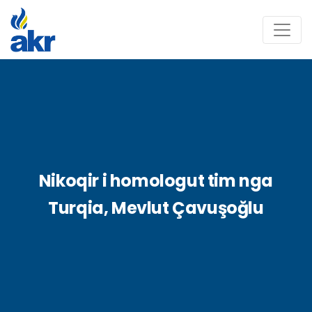
Nikoqir i homologut tim nga
Turqia, Mevlut Çavuşoğlu