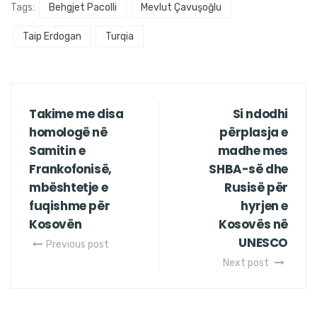
Tags:
Behgjet Pacolli
Mevlut Çavuşoğlu
Taip Erdogan
Turqia
Takime me disa
Si ndodhi
homologë në
përplasja e
Samitin e
madhe mes
Frankofonisë,
SHBA-së dhe
mbështetje e
Rusisë për
fuqishme për
hyrjen e
Kosovën
Kosovës në
UNESCO
Previous post
Next post