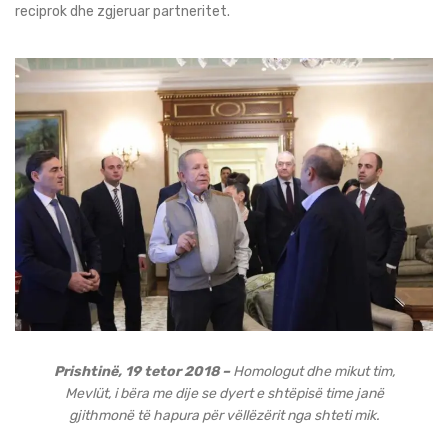
reciprok dhe zgjeruar partneritet.
Prishtinë, 19 tetor 2018 –
Homologut dhe mikut tim,
Mevlüt, i bëra me dije se dyert e shtëpisë time janë
gjithmonë të hapura për vëllëzërit nga shteti mik.