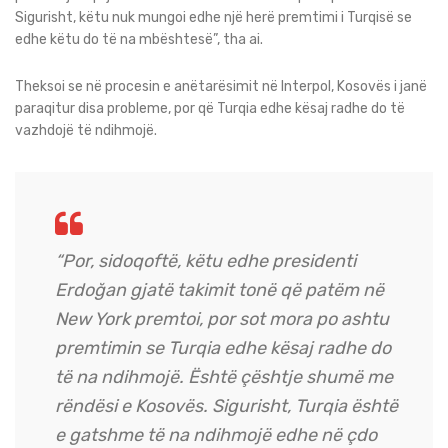
Sigurisht, këtu nuk mungoi edhe një herë premtimi i Turqisë se
edhe këtu do të na mbështesë”, tha ai.
Theksoi se në procesin e anëtarësimit në Interpol, Kosovës i janë
paraqitur disa probleme, por që Turqia edhe kësaj radhe do të
vazhdojë të ndihmojë.
“Por, sidoqoftë, këtu edhe presidenti
Erdoğan gjatë takimit tonë që patëm në
New York premtoi, por sot mora po ashtu
premtimin se Turqia edhe kësaj radhe do
të na ndihmojë. Është çështje shumë me
rëndësi e Kosovës. Sigurisht, Turqia është
e gatshme të na ndihmojë edhe në çdo