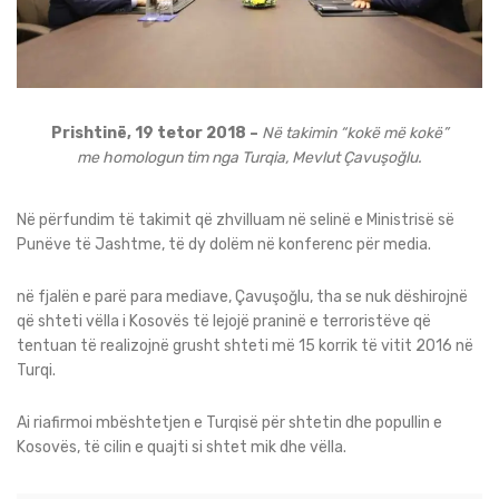
Prishtinë, 19 tetor 2018 –
Në takimin “kokë më kokë”
me homologun tim nga Turqia, Mevlut Çavuşoğlu.
Në përfundim të takimit që zhvilluam në selinë e Ministrisë së
Punëve të Jashtme, të dy dolëm në konferenc për media.
në fjalën e parë para mediave, Çavuşoğlu, tha se nuk dëshirojnë
që shteti vëlla i Kosovës të lejojë praninë e terroristëve që
tentuan të realizojnë grusht shteti më 15 korrik të vitit 2016 në
Turqi.
Ai riafirmoi mbështetjen e Turqisë për shtetin dhe popullin e
Kosovës, të cilin e quajti si shtet mik dhe vëlla.