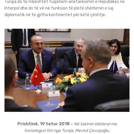
Turqia do të mbështet fuqishëm anëtarësimin e Republikës në
Interpol dhe do të vë në funksion të plotë shërbimin e saj
diplomatik në të gjitha kontinentet për këtë çështje.
Prishtinë, 19 tetor 2018 –
Në takimin bilateral me
homologun tim nga Turqia, Mevlut Çavuşoğlu.