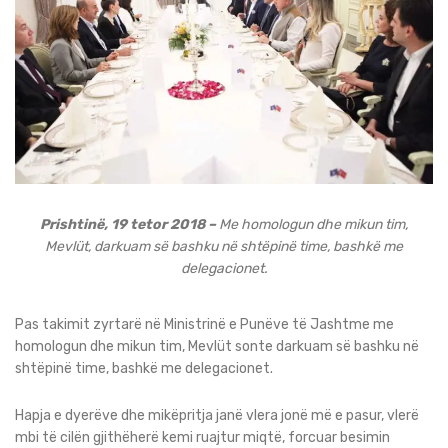
Prishtinë, 19 tetor 2018 –
Me homologun dhe mikun tim,
Mevlüt, darkuam së bashku në shtëpinë time, bashkë me
delegacionet.
Pas takimit zyrtarë në Ministrinë e Punëve të Jashtme me
homologun dhe mikun tim, Mevlüt sonte darkuam së bashku në
shtëpinë time, bashkë me delegacionet.
Hapja e dyerëve dhe mikëpritja janë vlera jonë më e pasur, vlerë
mbi të cilën gjithëherë kemi ruajtur miqtë, forcuar besimin