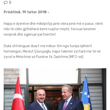
0
Prishtinë, 19 tetor 2018 –
Hapja e dyerëve dhe mikëpritja janë vlera jonë më e pasur, vlerë
mbi të cilën gjithëherë kemi ruajtur miqtë, forcuar besimin
reciprok dhe zgjeruar partneritet.
Duke shtrënguar duart me mikun tim nga turqia njëherit
homologun, Mevlut Çavuşoğlu, hapa takimin zyrtarë me të në
zyrat e Ministrisë së Punëve të Jashtme (MPJ-së).