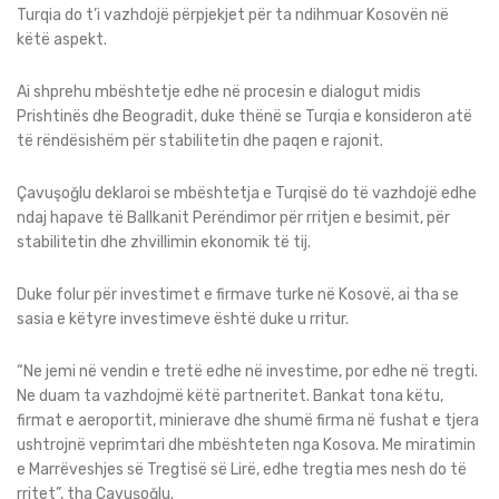
Turqia do t’i vazhdojë përpjekjet për ta ndihmuar Kosovën në
këtë aspekt.
Ai shprehu mbështetje edhe në procesin e dialogut midis
Prishtinës dhe Beogradit, duke thënë se Turqia e konsideron atë
të rëndësishëm për stabilitetin dhe paqen e rajonit.
Çavuşoğlu deklaroi se mbështetja e Turqisë do të vazhdojë edhe
ndaj hapave të Ballkanit Perëndimor për rritjen e besimit, për
stabilitetin dhe zhvillimin ekonomik të tij.
Duke folur për investimet e firmave turke në Kosovë, ai tha se
sasia e këtyre investimeve është duke u rritur.
“Ne jemi në vendin e tretë edhe në investime, por edhe në tregti.
Ne duam ta vazhdojmë këtë partneritet. Bankat tona këtu,
firmat e aeroportit, minierave dhe shumë firma në fushat e tjera
ushtrojnë veprimtari dhe mbështeten nga Kosova. Me miratimin
e Marrëveshjes së Tregtisë së Lirë, edhe tregtia mes nesh do të
rritet”, tha Çavuşoğlu.