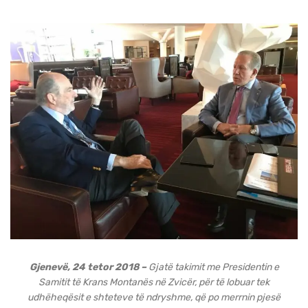
Gjenevë, 24 tetor 2018 –
Gjatë takimit me Presidentin e
Samitit të Krans Montanës në Zvicër, për të lobuar tek
udhëheqësit e shteteve të ndryshme, që po merrnin pjesë