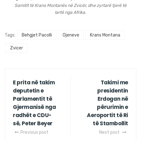
Samitit të Krans Montanës në Zvicër, dhe zyrtarë tjerë të
lartë nga Afrika.
Tags:
Behgjet Pacolli
Gjeneve
Krans Montana
Zvicer
E prita në takim
Takimi me
deputetin e
presidentin
Parlamentit të
Erdogan në
Gjermanisë nga
përurimin e
radhët e CDU-
Aeroportit të Ri
së, Peter Beyer
të Stambollit
Previous post
Next post