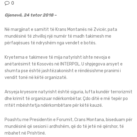
0
Gjenevë, 24 tetor 2018 –
Në margjinat e samitit të Krans Montanës në Zvicër, pata
mundësinë të zhvilloj një numër të madh takimesh me
përfaqësues të ndryshëm nga vendet e botës.
Kryetema e takimeve të mija natyrisht ishte nevoja e
anëtarësimit të Kosovës në INTERPOL. U shpjegova arsyet e
shumta pse është jashtëzakonisht e rëndësishme pranimi i
vendit tonë në këtë organizatë.
Arsyeja kryesore natyrisht është siguria, lufta kundër terrorizmit
dhe krimit të organizuar ndërkombëtar. Çdo ditë e më tepër po
rritët mbështetja ndërkombētare për këtë kauzë.
Poashtu me Presidentin e Forumit, Crans Montana, biseduam për
mundësinë që sesioni i ardhshëm, që do të jetë në qërshor, të
mbahet në Prishtinë.