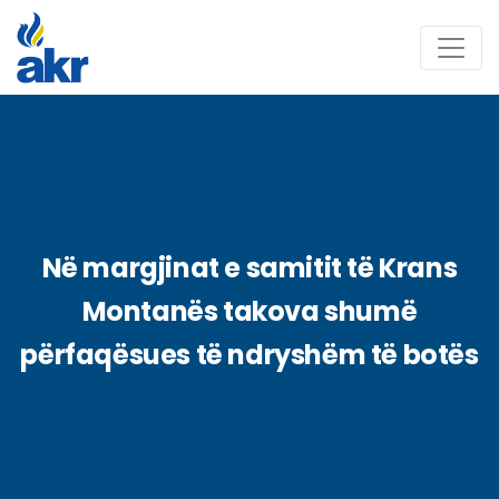
Në margjinat e samitit të Krans
Montanës takova shumë
përfaqësues të ndryshëm të botës