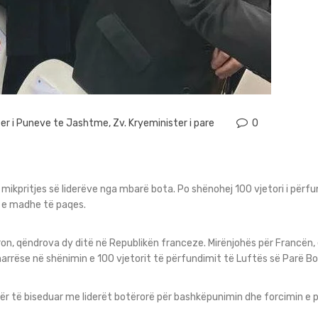
ter i Puneve te Jashtme
,
Zv. Kryeminister i pare
0
e mikpritjes së liderëve nga mbarë bota. Po shënohej 100 vjetori i përf
 e madhe të paqes.
on, qëndrova dy ditë në Republikën franceze. Mirënjohës për Francën, e
ëmarrëse në shënimin e 100 vjetorit të përfundimit të Luftës së Parë Bo
ër të biseduar me liderët botërorë për bashkëpunimin dhe forcimin e p