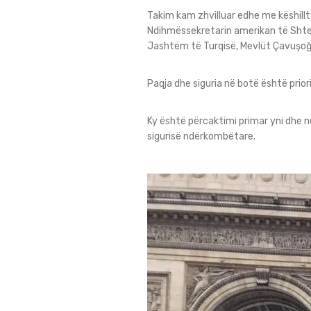
Takim kam zhvilluar edhe me këshill
Ndihmëssekretarin amerikan të Shteti
Jashtëm të Turqisë, Mevlüt Çavuşoğl
Paqja dhe siguria në botë është priori
Ky është përcaktimi primar yni dhe n
sigurisë ndërkombëtare.