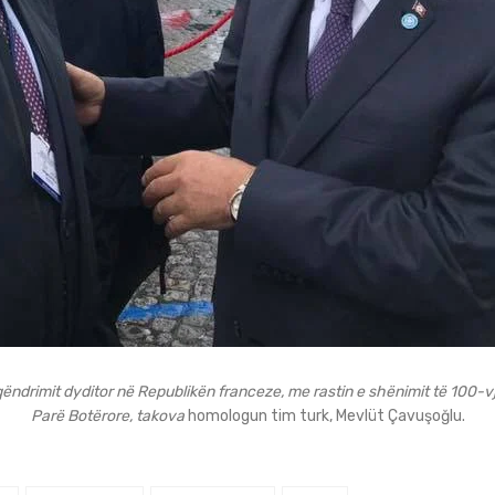
ëndrimit dyditor në Republikën franceze, me rastin e shënimit të 100-vje
Parë Botërore, takova
homologun tim turk, Mevlüt Çavuşoğlu.