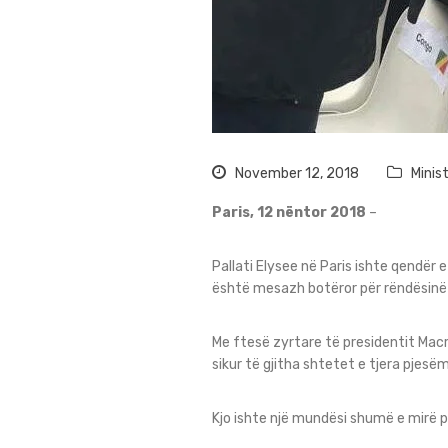
November 12, 2018
Minis
Paris, 12 nëntor 2018
–
Pallati Elysee në Paris ishte qendër 
është mesazh botëror për rëndësinë
Me ftesë zyrtare të presidentit Macr
sikur të gjitha shtetet e tjera pjes
Kjo ishte një mundësi shumë e mirë p