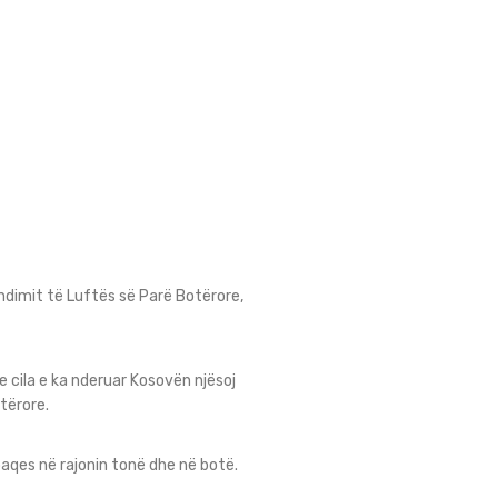
undimit të Luftës së Parë Botërore,
 cila e ka nderuar Kosovën njësoj
tërore.
aqes në rajonin tonë dhe në botë.