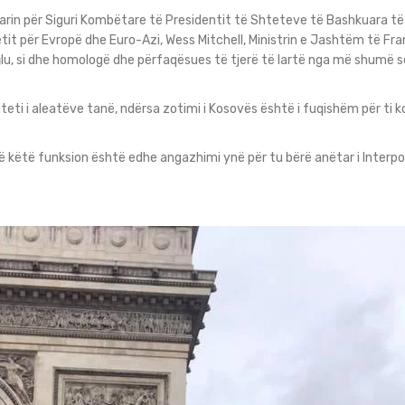
tarin për Siguri Kombëtare të Presidentit të Shteteve të Bashkuara të
t për Evropë dhe Euro-Azi, Wess Mitchell, Ministrin e Jashtëm të Fran
u, si dhe homologë dhe përfaqësues të tjerë të lartë nga më shumë s
teti i aleatëve tanë, ndërsa zotimi i Kosovës është i fuqishëm për ti ko
ë këtë funksion është edhe angazhimi ynë për tu bërë anëtar i Interp