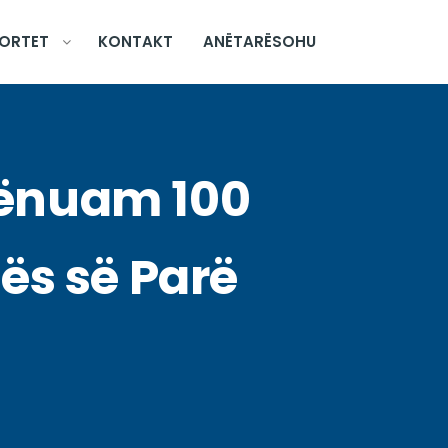
ORTET
KONTAKT
ANËTARËSOHU
hënuam 100
tës së Parë