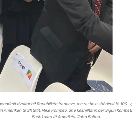
ëndrimit dyditor në Republikën franceze, me rastin e shënimit të 100-vje
n Amerikan të Shtetit, Mike Pompeo, dhe këshilltarin për Siguri Kombëta
Bashkuara të Amerikës, John Bolton.