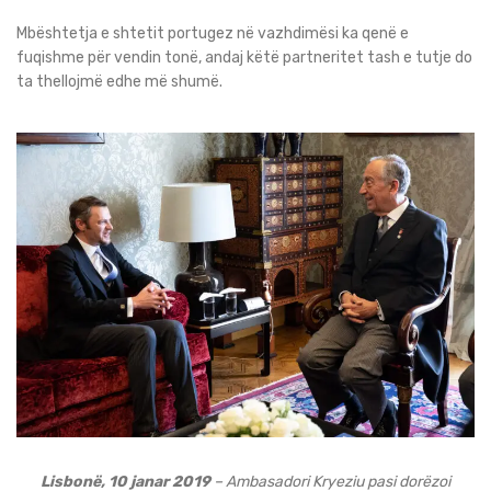
Mbështetja e shtetit portugez në vazhdimësi ka qenë e
fuqishme për vendin tonë, andaj këtë partneritet tash e tutje do
ta thellojmë edhe më shumë.
Lisbonë, 10 janar 2019
– Ambasadori Kryeziu pasi dorëzoi