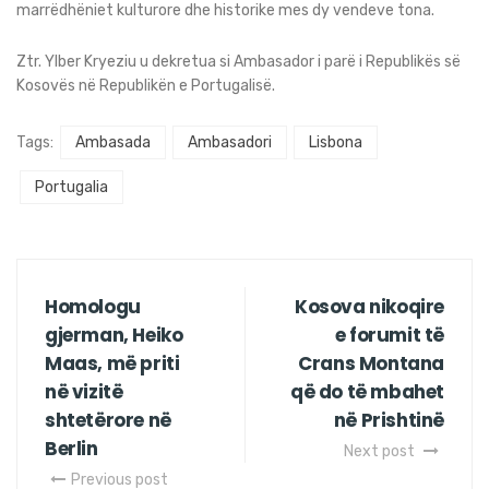
marrëdhëniet kulturore dhe historike mes dy vendeve tona.
Ztr. Ylber Kryeziu u dekretua si Ambasador i parë i Republikës së
Kosovës në Republikën e Portugalisë.
Tags:
Ambasada
Ambasadori
Lisbona
Portugalia
Homologu
Kosova nikoqire
gjerman, Heiko
e forumit të
Maas, më priti
Crans Montana
në vizitë
që do të mbahet
shtetërore në
në Prishtinë
Berlin
Next post
Previous post