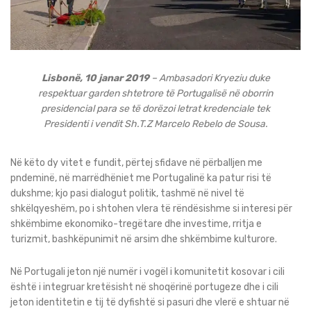
Lisbonë, 10 janar 2019
– Ambasadori Kryeziu duke
respektuar garden shtetrore të Portugalisë në oborrin
presidencial para se të dorëzoi letrat kredenciale tek
Presidenti i vendit Sh.T.Z Marcelo Rebelo de Sousa.
Në këto dy vitet e fundit, përtej sfidave në përballjen me
pndeminë, në marrëdhëniet me Portugalinë ka patur risi të
dukshme; kjo pasi dialogut politik, tashmë në nivel të
shkëlqyeshëm, po i shtohen vlera të rëndësishme si interesi për
shkëmbime ekonomiko-tregëtare dhe investime, rritja e
turizmit, bashkëpunimit në arsim dhe shkëmbime kulturore.
Në Portugali jeton një numër i vogël i komunitetit kosovar i cili
është i integruar kretësisht në shoqërinë portugeze dhe i cili
jeton identitetin e tij të dyfishtë si pasuri dhe vlerë e shtuar në