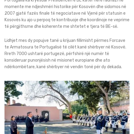
Portugalia ka kryesuar Presidencën e BE katër herë radhazi në
momente me ndjeshmëri historike për Kosovën dhe sidomos në
2007 gjatë fazës finale të negociatave në Vjenë për statusin e
Kosovës ku ajo u perpoq te kontribuoje dhe koordinoje ne veprime
të përgjithsme dhe koherente me shtetet e tjera të BE-së.
Lidhjet mes dy popujve tanë u krijuan fillimisht përmes Forcave
te Armatosura te Portugalisë të cilët kanë shërbyer në Kosovë.
Rreth 7000 ushtarë portugezë, përfshirë një numër të
konsideruar punonjësish në misionet europiane dhe ato
ndërkombëtare, kanë shërbyer në vendin tonë për dy dekada.