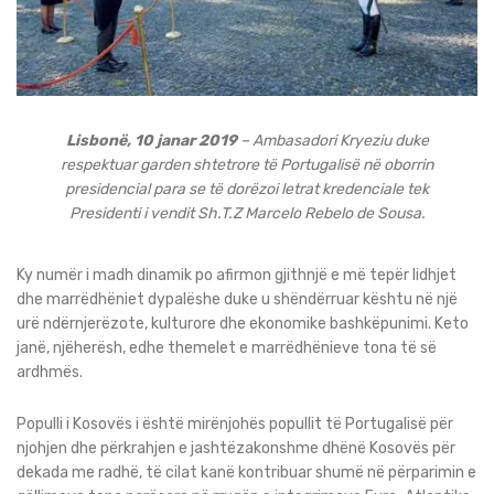
Lisbonë, 10 janar 2019
– Ambasadori Kryeziu duke
respektuar garden shtetrore të Portugalisë në oborrin
presidencial para se të dorëzoi letrat kredenciale tek
Presidenti i vendit Sh.T.Z Marcelo Rebelo de Sousa.
Ky numër i madh dinamik po afirmon gjithnjë e më tepër lidhjet
dhe marrëdhëniet dypalëshe duke u shëndërruar kështu në një
urë ndërnjerëzote, kulturore dhe ekonomike bashkëpunimi. Keto
janë, njëherësh, edhe themelet e marrëdhënieve tona të së
ardhmës.
Populli i Kosovës i është mirënjohës popullit të Portugalisë për
njohjen dhe përkrahjen e jashtëzakonshme dhënë Kosovës për
dekada me radhë, të cilat kanë kontribuar shumë në përparimin e