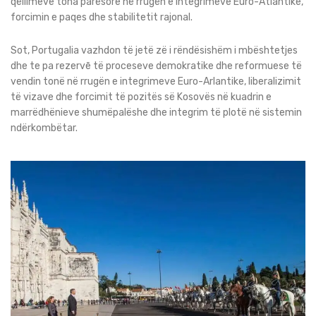
qëllimeve tona parësore në rrugën e integrimeve Euro-Atlantike,
forcimin e paqes dhe stabilitetit rajonal.
Sot, Portugalia vazhdon të jetë zë i rëndësishëm i mbështetjes
dhe te pa rezervē të proceseve demokratike dhe reformuese të
vendin tonë në rrugën e integrimeve Euro-Arlantike, liberalizimit
të vizave dhe forcimit të pozitës së Kosovës në kuadrin e
marrëdhënieve shumëpalëshe dhe integrim të plotë në sistemin
ndërkombëtar.