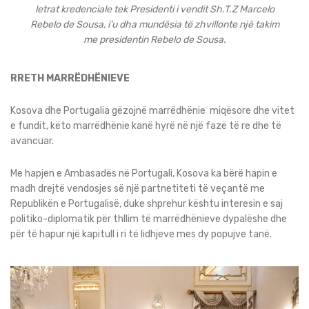
letrat kredenciale tek Presidenti i vendit Sh.T.Z Marcelo
Rebelo de Sousa, i’u dha mundësia të zhvillonte një takim
me presidentin Rebelo de Sousa.
RRETH MARRËDHËNIEVE
Kosova dhe Portugalia gëzojnë marrëdhënie miqësore dhe vitet
e fundit, këto marrëdhënie kanë hyrë në një fazë të re dhe të
avancuar.
Me hapjen e Ambasadës në Portugali, Kosova ka bërë hapin e
madh drejtë vendosjes së një partnetiteti të veçantë me
Republikën e Portugalisë, duke shprehur kështu interesin e saj
politiko-diplomatik për thllim të marrëdhënieve dypalëshe dhe
për të hapur një kapitull i ri të lidhjeve mes dy popujve tanë.