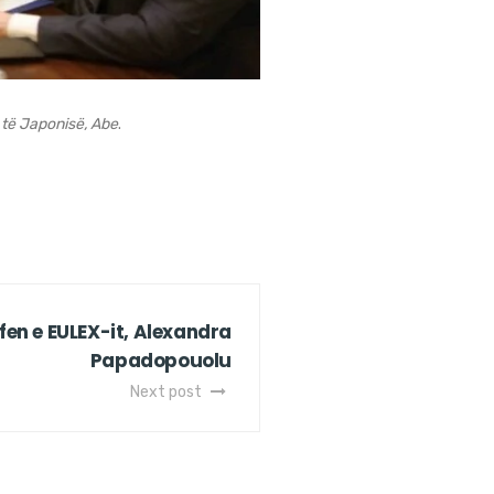
 të Japonisë, Abe
.
en e EULEX-it, Alexandra
Papadopouolu
Next post