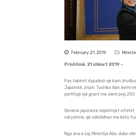
February 21, 2019
Minist
Prishtinë, 21 shkurt 2019 –
Pas takimit dypalësh që kam zhvillu
Japonisë, znjsh. Toshiko Abe, kemi n
përfitojë një grant me vlerë prej 250
Qeveria japoneze nëpërmjet ofrimit 
ndryshme, që ndërlidhen me këto fu
Nga ana e saj, Ministrja Abe, duke 