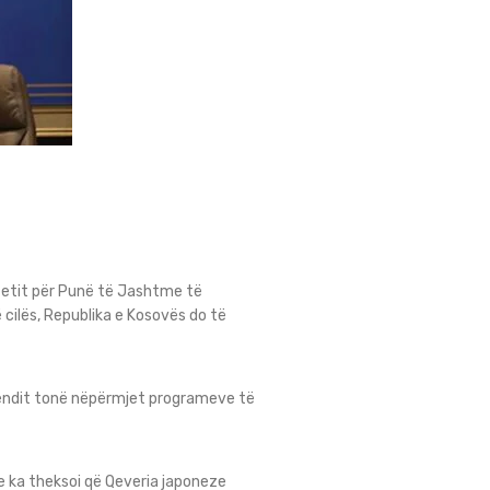
tetit për Punë të Jashtme të
cilës, Republika e Kosovës do të
 vendit tonë nëpërmjet programeve të
e ka theksoi që Qeveria japoneze