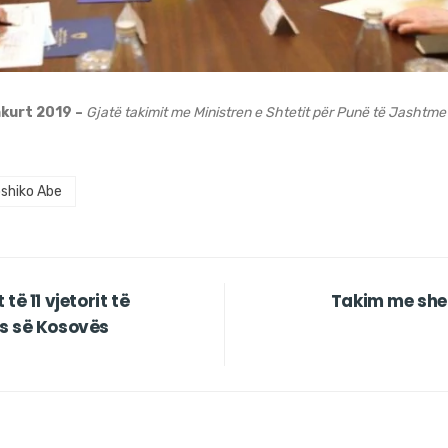
hkurt 2019 –
Gjatë takimit me Ministren e Shtetit për Punë të Jashtme
shiko Abe
ë 11 vjetorit të
Takim me shef
s së Kosovës