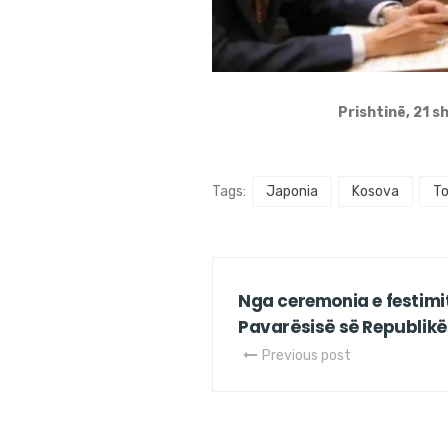
Prishtinë, 21 s
Tags:
Japonia
Kosova
To
Nga ceremonia e festimit t
Pavarësisë së Republikë
Previous post