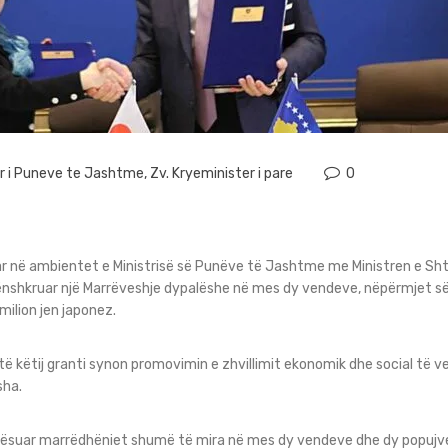
er i Puneve te Jashtme
,
Zv. Kryeminister i pare
0
ar në ambientet e Ministrisë së Punëve të Jashtme me Ministren e Sh
ënshkruar një Marrëveshje dypalëshe në mes dy vendeve, nëpërmjet së 
 milion jen japonez.
të këtij granti synon promovimin e zhvillimit ekonomik dhe social të
sha.
vlerësuar marrëdhëniet shumë të mira në mes dy vendeve dhe dy popujv