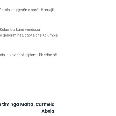
García, në pjesën e parë të muajit
he Kolumbia kanë vendosur
e qëndrim në Bogota dhe Kolumbia
in jo-rezident diplomatik edhe në
 tim nga Malta, Carmelo
Abela