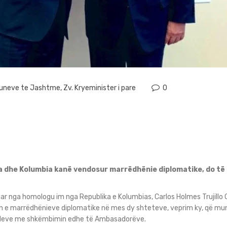
 Puneve te Jashtme
,
Zv. Kryeminister i pare
0
sova dhe Kolumbia kanë vendosur marrëdhënie diplomatike, do
uar nga homologu im nga Republika e Kolumbias, Carlos Holmes Trujillo 
en e marrëdhënieve diplomatike në mes dy shteteve, veprim ky, që 
endeve me shkëmbimin edhe të Ambasadorëve.