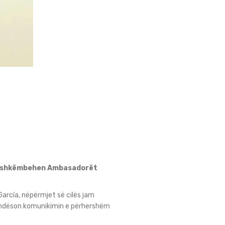
 të shkëmbehen Ambasadorët
García, nëpërmjet së cilës jam
mundëson komunikimin e përhershëm