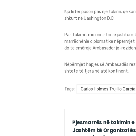
Kjo letër pason pas një takimi, që ka
shkurt në Uashington D.C.
Pas takimit me ministrin e jashtëm t
marrëdhënie diplomatike nëpërmjet
do të emërojë Ambasador jo-rezident 
Nëpërmjet hapjes së Ambasadës rezi
shtete të tjera në atë kontinent.
Tags:
Carlos Holmes Trujillo Garcia
Pjesmarrës në takimin e 
Jashtëm të Organizatës