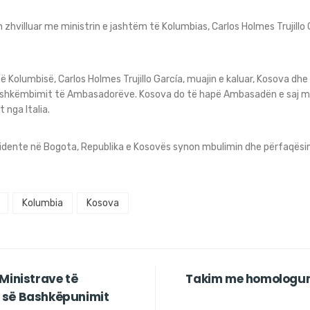
m zhvilluar me ministrin e jashtëm të Kolumbias, Carlos Holmes Trujillo 
ë Kolumbisë, Carlos Holmes Trujillo García, muajin e kaluar, Kosova d
 shkëmbimit të Ambasadorëve. Kosova do të hapë Ambasadën e saj m
nga Italia.
dente në Bogota, Republika e Kosovës synon mbulimin dhe përfaqësim
Kolumbia
Kosova
Ministrave të
Takim me homologun
 së Bashkëpunimit