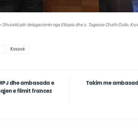
–
Dhuratë për delegacionin nga Etiopia dhe z. Tagesse Chafo Dullo, Krye
Kosovë
ë MPJ dhe ambasada e
Takim me ambasador
jen e filmit francez