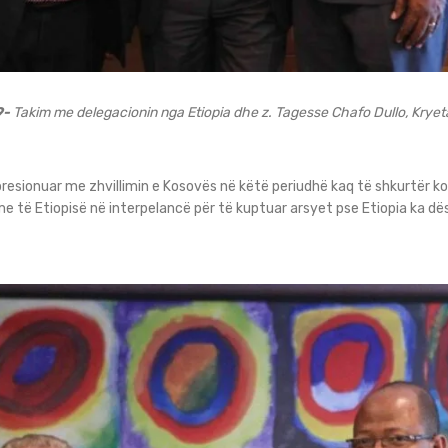
9-
Takim me delegacionin nga Etiopia dhe z. Tagesse Chafo Dullo, Kryeta
presionuar me zhvillimin e Kosovës në këtë periudhë kaq të shkurtër ko
e të Etiopisë në interpelancë për të kuptuar arsyet pse Etiopia ka dë