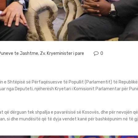
i Puneve te Jashtme
,
Zv. Kryeminister i pare
0
n e Shtëpisë së Përfaqësuesve të Popullit (Parlamentit) të Republikë
ruar nga Deputeti, njëherësh Kryetari i Komisionit Parlamentar për P
 që dërguan tek shpallja e pavarësisë së Kosovës, dhe për nevojën që 
ran, si dhe mundësitë që të dyja vendet kanë për bashkëpunim në të g