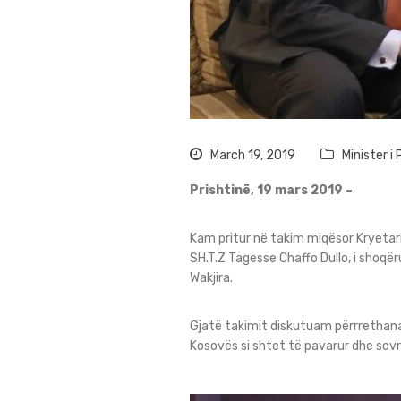
March 19, 2019
Minister 
Prishtinë, 19 mars 2019 –
Kam pritur në takim miqësor Kryetari
SH.T.Z Tagesse Chaffo Dullo, i shoqë
Wakjira.
Gjatë takimit diskutuam përrrethanat
Kosovës si shtet të pavarur dhe sov