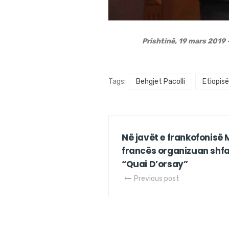
Prishtinë, 19 mars 2019 
Tags:
Behgjet Pacolli
Etiopisë
Në javët e frankofonis
francës organizuan shfaq
“Quai D’orsay”
Previous post