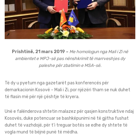
Prishtinë, 21 mars 2019 –
Me homologun nga Mali i Zi në
ambientet e MPJ-së pas nënshkrimit të marrveshjes dy
paleshe për zbatimin e MSA-së.
Të dy u pyetum nga gazetarët pas konferencës për
demarkacionin Kosovë – Mali i Zi, por njëzëri tham se nuk duhet
të flasin më për një çështje të kryera.
Unë e falënderova shtetin malazez për qasjen konstruktive ndaj
Kosovës, duke potencuar se bashkëpunimi në të gjitha fushat
duhet të vazhdojë, për t’i treguar botës se edhe dy shtete të
vogla mund të bëjnë punë të mëdha.