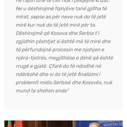
në rajon dhe të cilit nuk i pëlqejnë krizat.
Ne u dëshirojmë fqinjëve tanë gjitha të
mirat, sepse as për neve nuk do të jetë
mirë kur nuk do të jetë mirë për ta.
Dëshirojmë që Kosova dhe Serbia t’i
zgjidhin çështjet si është më të mirë dhe
të përfundojnë procesin me njohjen e
njëra-tjetrës, megjithëse e dimë që është
rrugë e gjatë. Çfarë do të ndodhë në
ndërkohë dhe si do të jetë finalizimi i
problemit midis Serbisë dhe Kosovës, nuk
mund ta shohim ende”