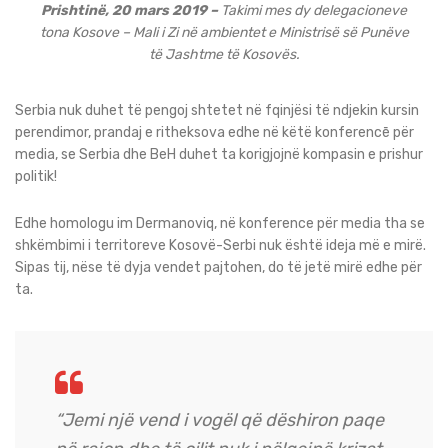
Prishtinë, 20 mars 2019 –
Takimi mes dy delegacioneve
tona Kosove – Mali i Zi në ambientet e Ministrisë së Punëve
të Jashtme të Kosovës.
Serbia nuk duhet të pengoj shtetet në fqinjësi të ndjekin kursin
perendimor, prandaj e ritheksova edhe në këtë konferencē për
media, se Serbia dhe BeH duhet ta korigjojnë kompasin e prishur
politik!
Edhe homologu im Dermanoviq, në konference për media tha se
shkëmbimi i territoreve Kosovë-Serbi nuk është ideja më e mirë.
Sipas tij, nëse të dyja vendet pajtohen, do të jetë mirë edhe për
ta.
“Jemi një vend i vogël që dëshiron paqe