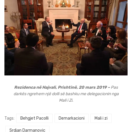
Rezidenca në Hajvali, Prishtinë, 20 mars 2019 –
Pas
darkës ngrehem një dolli së bashku me delegacionin nga
Mali i Zi.
Tags:
Behgjet Pacolli
Demarkacioni
Mali i zi
Srdjan Darmanovic