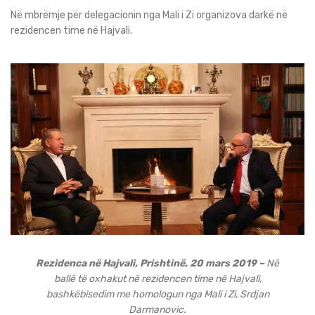
Në mbrëmje për delegacionin nga Mali i Zi organizova darkë në
rezidencen time në Hajvali.
Rezidenca në Hajvali, Prishtinë, 20 mars 2019 –
Në
ballë të oxhakut në rezidencen time në Hajvali,
bashkëbisedim me homologun nga Mali i Zi, Srdjan
Darmanovic.