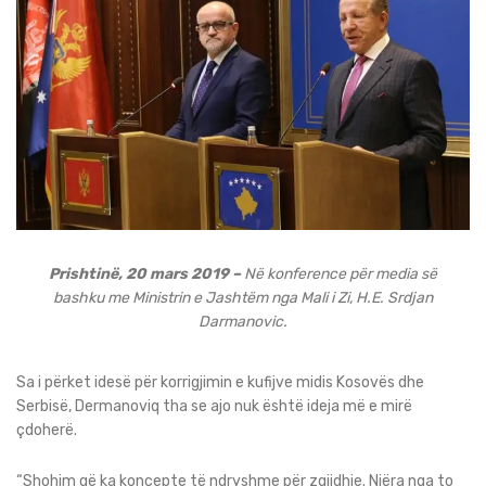
Prishtinë, 20 mars 2019 –
Në konference për media së
bashku me Ministrin e Jashtëm nga Mali i Zi, H.E. Srdjan
Darmanovic.
Sa i përket idesë për korrigjimin e kufijve midis Kosovës dhe
Serbisë, Dermanoviq tha se ajo nuk është ideja më e mirë
çdoherë.
“Shohim që ka koncepte të ndryshme për zgjidhje. Njëra nga to