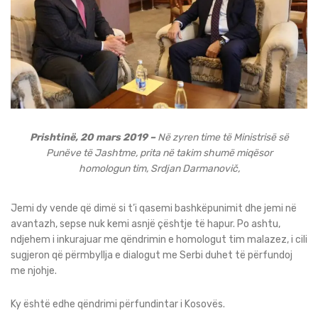
Prishtinë, 20 mars 2019 –
Në zyren time të Ministrisë së
Punëve të Jashtme, prita në takim shumë miqësor
homologun tim, Srdjan Darmanovič,
Jemi dy vende që dimë si t’i qasemi bashkëpunimit dhe jemi në
avantazh, sepse nuk kemi asnjë çështje të hapur. Po ashtu,
ndjehem i inkurajuar me qëndrimin e homologut tim malazez, i cili
sugjeron që përmbyllja e dialogut me Serbi duhet të përfundoj
me njohje.
Ky është edhe qëndrimi përfundintar i Kosovës.