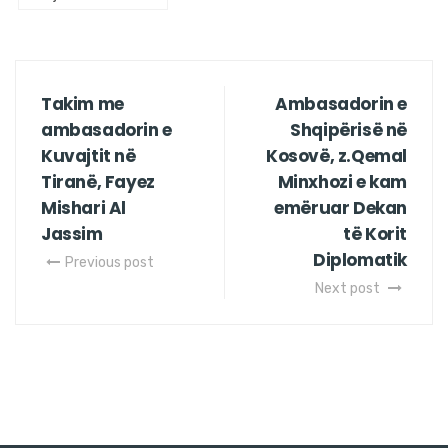
Takim me
Ambasadorin e
ambasadorin e
Shqipërisë në
Kuvajtit në
Kosovë, z.Qemal
Tiranë, Fayez
Minxhozi e kam
Mishari Al
emëruar Dekan
Jassim
të Korit
Diplomatik
Previous post
Next post