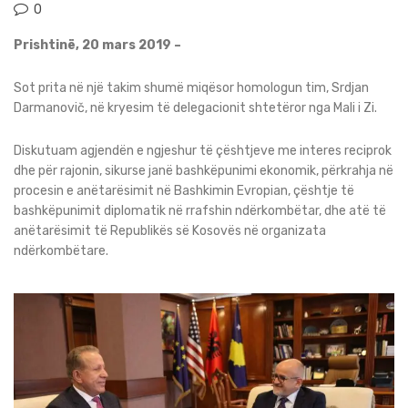
0
Prishtinë, 20 mars 2019 –
Sot prita në një takim shumë miqësor homologun tim, Srdjan
Darmanovič, në kryesim të delegacionit shtetëror nga Mali i Zi.
Diskutuam agjendën e ngjeshur të çështjeve me interes reciprok
dhe për rajonin, sikurse janë bashkëpunimi ekonomik, përkrahja në
procesin e anëtarësimit në Bashkimin Evropian, çështje të
bashkëpunimit diplomatik në rrafshin ndërkombëtar, dhe atë të
anëtarësimit të Republikës së Kosovës në organizata
ndërkombëtare.