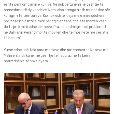
është për korrigjimin e kufijve. Ne nuk përzihemi në çështje të
brendshme të dy vendeve. Kemi disa brenga rreth mundësive për
korrigjim të territoreve. Kjo nuk është ideja më e mirë çdoherë,
por, nëse kjo është e mirë për fqinjët tanë dhe ata merren vesh,
do të jetë mirë edhe për neve. Pra, ne dëshirojmë që problemet
në Ballkanin Perëndimor të mbyllen dhe të mos ketë më çështje
të hapura”
Kurse edhe unë fola para mediave dhe potencova se Kosova me
Malin e Zi nuk kanë më çështje të hapura, me ta kemi
marrëdhënie të shkëlqyera.