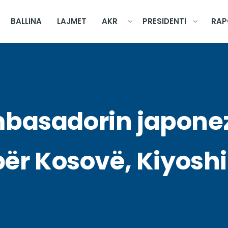
BALLINA
LAJMET
AKR
PRESIDENTI
RAP
asadorin japonez 
për Kosovë, Kiyos