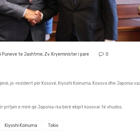
r i Puneve te Jashtme
,
Zv. Kryeminister i pare
0
në, jo-rezident për Kosovë, Kiyoshi Koinuma. Kosova dhe Japonia vaz
pritjen e mirë që Japonia i ka bërë ekipit kosovar të xhudos.
Kiyoshi Koinuma
Tokio