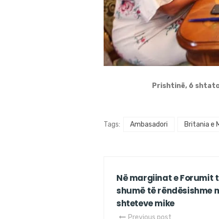
Prishtinë, 6 shtat
Tags:
Ambasadori
Britania e
Në margiinat e Forumit t
shumë të rëndësishme 
shteteve mike
Previous post