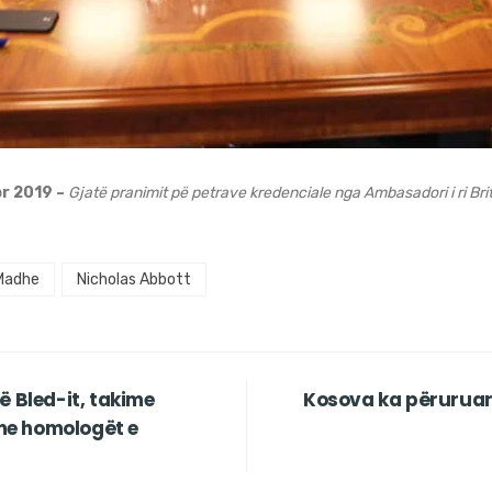
or 2019 –
Gjatë pranimit pë petrave kredenciale nga Ambasadori i ri Bri
 Madhe
Nicholas Abbott
ë Bled-it, takime
Kosova ka përuruar
me homologët e