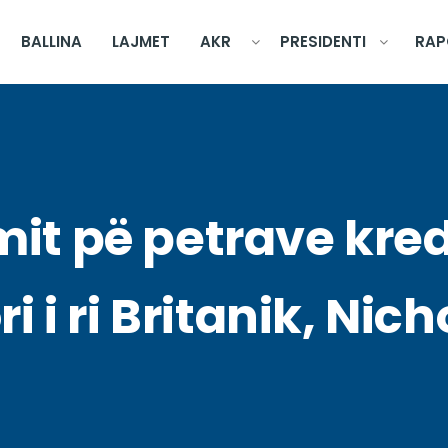
BALLINA
LAJMET
AKR
PRESIDENTI
RAP
mit pë petrave kre
i ri Britanik, Nic