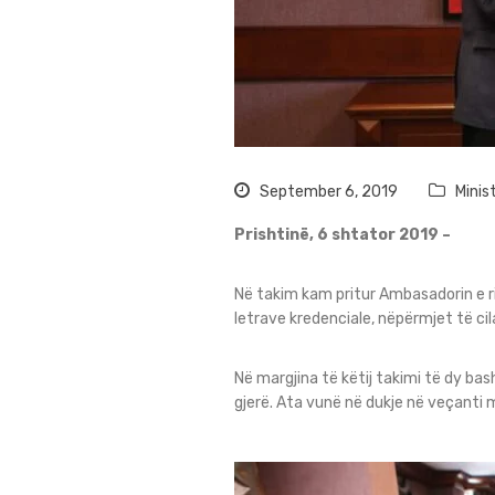
September 6, 2019
Minis
Prishtinë, 6 shtator 2019 –
Në takim kam pritur Ambasadorin e ri
letrave kredenciale, nëpërmjet të cil
Në margjina të këtij takimi të dy b
gjerë. Ata vunë në dukje në veçanti 