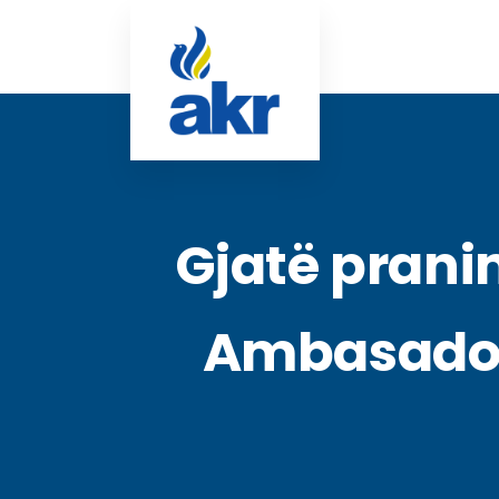
Gjatë prani
Ambasadori 