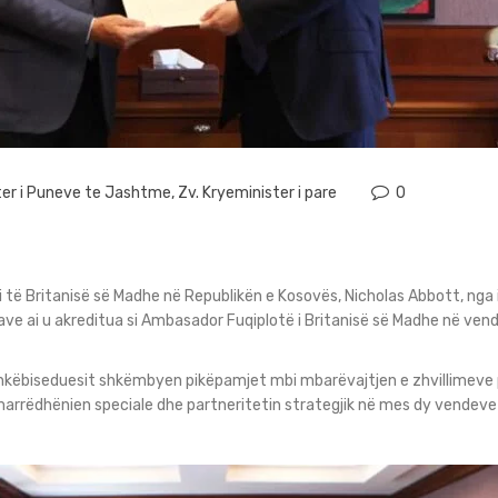
ter i Puneve te Jashtme
,
Zv. Kryeminister i pare
0
 të Britanisë së Madhe në Republikën e Kosovës, Nicholas Abbott, nga i
ave ai u akreditua si Ambasador Fuqiplotë i Britanisë së Madhe në vend
ashkëbiseduesit shkëmbyen pikëpamjet mbi mbarëvajtjen e zhvillimeve 
marrëdhënien speciale dhe partneritetin strategjik në mes dy vendeve