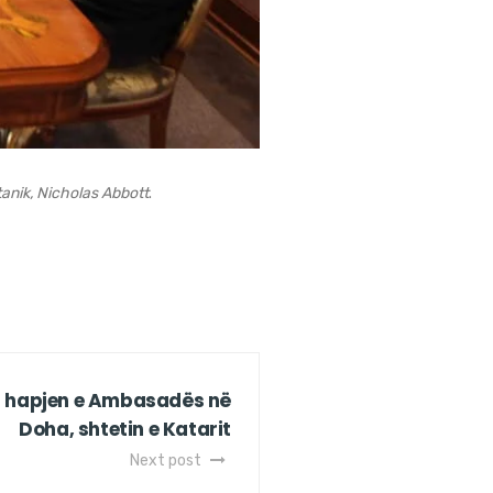
tanik, Nicholas Abbott
.
 hapjen e Ambasadës në
Doha, shtetin e Katarit
Next post