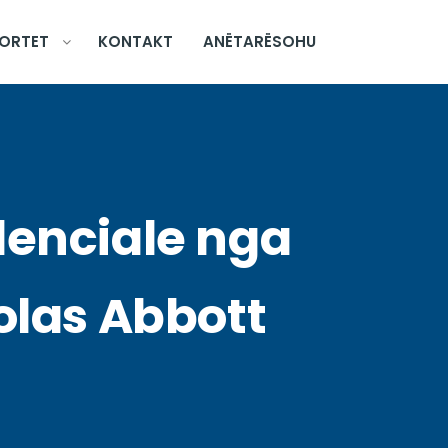
ORTET
KONTAKT
ANËTARËSOHU
denciale nga
holas Abbott