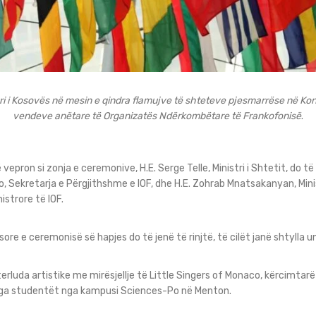
i i Kosovës në mesin e qindra flamujve të shteteve pjesmarrëse në Kon
vendeve anëtare të Organizatës Ndërkombëtare të Frankofonisë
.
pron si zonja e ceremonive, H.E. Serge Telle, Ministri i Shtetit, do të 
o, Sekretarja e Përgjithshme e IOF, dhe H.E. Zohrab Mnatsakanyan, Mi
istrore të IOF.
re e ceremonisë së hapjes do të jenë të rinjtë, të cilët janë shtylla u
terluda artistike me mirësjellje të Little Singers of Monaco, kërcimta
nga studentët nga kampusi Sciences-Po në Menton.