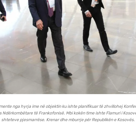
ente nga hyrja ime në objektin ku ishte planifikuar të zhvillohej Konfe
 Ndërkombëtare të Frankofonisë. Mbi kokën time ishte Flamuri i Kosovë
shteteve pjesmarrëse. Krenar dhe mburrje për Republikën e Kosovës.