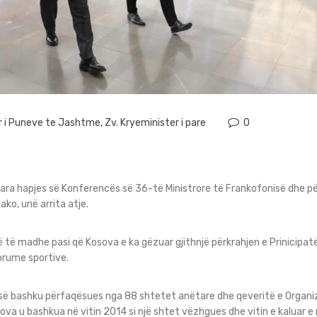
r i Puneve te Jashtme
,
Zv. Kryeminister i pare
0
ara hapjes së Konferencës së 36-të Ministrore të Frankofonisë dhe p
ko, unë arrita atje.
 të madhe pasi që Kosova e ka gëzuar gjithnjë përkrahjen e Prinicipa
rume sportive.
 së bashku përfaqësues nga 88 shtetet anëtare dhe qeveritë e Organ
sova u bashkua në vitin 2014 si një shtet vëzhgues dhe vitin e kaluar 