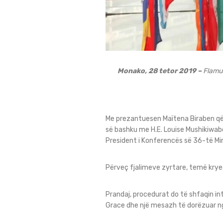
Monako, 28 tetor 2019 –
Flamur
Me prezantuesen Maïtena Biraben që ve
së bashku me H.E. Louise Mushikiwab
President i Konferencës së 36-të Min
Përveç fjalimeve zyrtare, temë kryeso
Prandaj, procedurat do të shfaqin in
Grace dhe një mesazh të dorëzuar 