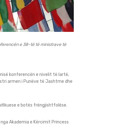
ferencën e 38-të të ministrave të
nisë konferencën e nivelit të lartë,
nistri armen i Punëve të Jashtme dhe
nifikuese e botës frëngjishtfolëse.
rë nga Akademia e Kërcimit Princess