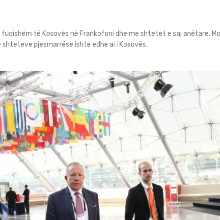
të fuqishëm të Kosovës në Frankofoni dhe me shtetet e saj anëtare. M
ë shteteve pjesmarrëse ishte edhe ai i Kosovës.