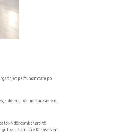
ërgatitjet përfundimtare po
tës, sidomos për anëtarësime në
izatës Ndërkombëtare të
e ngritem statusin e Kosovës në