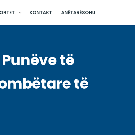
ORTET
KONTAKT
ANËTARËSOHU
ë Punëve të
kombëtare të