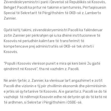
Zëvendëskryeministri i parë i Qeverisë së Republikës së Kosovës,
Behgjet Pacolli ka pritur në takimin e lamtumirës, Përfaqësuesin
Special të Sekretarit të Përgjithshëm të OKB-së z. Lamberto
Zannier.
Gjatë këtij takimi, zëvendëskryeministri Pacolli ka falënderuar
zotin Zannier për përkrahjen që iu ka dhënë institucioneve të
Kosovës në periudhën kalimtare të transferimit të
kompetencave prej administratës së OKB-së tek shteti i
Kosovës.
”Populli i Kosovës vlerëson punët e mira që keni bërë Ju gjatë
qëndrimit në Kosovë”, tha në vazhdim z. Pacolli.
Në anën tjetër, z. Zannier, ka vlerësuar lart angazhimet e zotit
Pacolli dhe vizionin e tij për zhvillimin ekonomik dhe përmirësimin
e jetës së qytetarëve të Kosovës. Ai e garantoi z. Pacolli se do të
vazhdojë të ndihmojë Kosovën edhe në detyrën që do të ketë në
të ardhmen, si Sekretar i Përgjithshëm i OSBE-së.