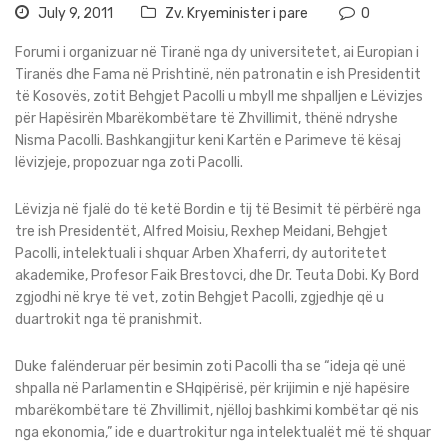
July 9, 2011
Zv. Kryeminister i pare
0
Forumi i organizuar në Tiranë nga dy universitetet, ai Europian i
Tiranës dhe Fama në Prishtinë, nën patronatin e ish Presidentit
të Kosovës, zotit Behgjet Pacolli u mbyll me shpalljen e Lëvizjes
për Hapësirën Mbarëkombëtare të Zhvillimit, thënë ndryshe
Nisma Pacolli. Bashkangjitur keni Kartën e Parimeve të kësaj
lëvizjeje, propozuar nga zoti Pacolli.
Lëvizja në fjalë do të ketë Bordin e tij të Besimit të përbërë nga
tre ish Presidentët, Alfred Moisiu, Rexhep Meidani, Behgjet
Pacolli, intelektuali i shquar Arben Xhaferri, dy autoritetet
akademike, Profesor Faik Brestovci, dhe Dr. Teuta Dobi. Ky Bord
zgjodhi në krye të vet, zotin Behgjet Pacolli, zgjedhje që u
duartrokit nga të pranishmit.
Duke falënderuar për besimin zoti Pacolli tha se “ideja që unë
shpalla në Parlamentin e SHqipërisë, për krijimin e një hapësire
mbarëkombëtare të Zhvillimit, njëlloj bashkimi kombëtar që nis
nga ekonomia,” ide e duartrokitur nga intelektualët më të shquar