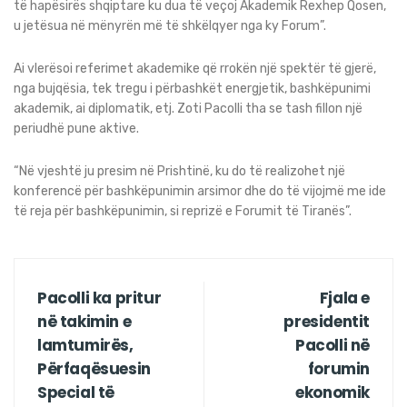
të hapësirës shqiptare ku dua të veçoj Akademik Rexhep Qosen,
u jetësua në mënyrën më të shkëlqyer nga ky Forum”.
Ai vlerësoi referimet akademike që rrokën një spektër të gjerë,
nga bujqësia, tek tregu i përbashkët energjetik, bashkëpunimi
akademik, ai diplomatik, etj. Zoti Pacolli tha se tash fillon një
periudhë pune aktive.
“Në vjeshtë ju presim në Prishtinë, ku do të realizohet një
konferencë për bashkëpunimin arsimor dhe do të vijojmë me ide
të reja për bashkëpunimin, si reprizë e Forumit të Tiranës”.
Pacolli ka pritur
Fjala e
në takimin e
presidentit
lamtumirës,
Pacolli në
Përfaqësuesin
forumin
Special të
ekonomik