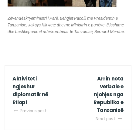
Zëvendëskryeministri i Parë, Behgjet Pacolli me Presidentin e
Tanzanise, Jakaya Kikwete dhe me Ministrin e punëve të jashtme
dhe bashkëpunimit ndërkombëtar të Tanzanisë, Bernard Membe.
Aktivitet i
Arrin nota
ngjeshur
verbale e
diplomatik në
njohjes nga
Etiopi
Republika e
Tanzanisë
Previous post
Next post