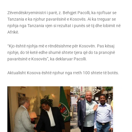
Zëvendëskryeministri i parë, z. Behgjet Pacolli, ka njoftuar se
Tanzania e ka njohur pavarësinë e Kosovës. Ai ka treguar se
njohja nga Tanzania vjen si rezultat i punës së tij dhe lobimit në
Afrikë.
“Kjo është njohja më e rëndësishme për Kosovën. Pas kësaj
njohje, do të ketë edhe shumë shtete tjera që do ta pranojnë
pavarësinë e Kosovës”, ka deklaruar Pacolli.
Aktualisht Kosova është njohur nga rreth 100 shtete të botës.