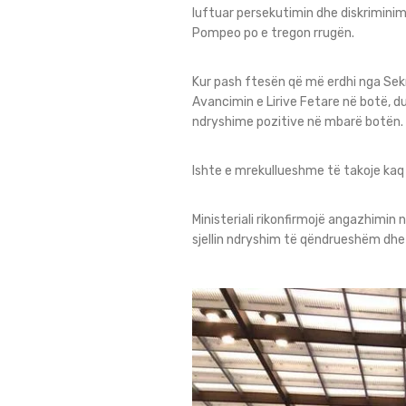
luftuar persekutimin dhe diskriminimi
Pompeo po e tregon rrugën.
Kur pash ftesën që më erdhi nga Sekr
Avancimin e Lirive Fetare në botë, 
ndryshime pozitive në mbarë botën.
Ishte e mrekullueshme të takoje kaq
Ministeriali rikonfirmojë angazhimin
sjellin ndryshim të qëndrueshëm dhe 