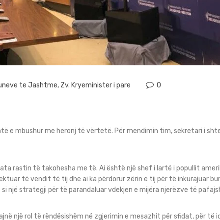
 Puneve te Jashtme
,
Zv. Kryeminister i pare
0
htë e mbushur me heronj të vërtetë. Për mendimin tim, sekretari i sh
ata rastin të takohesha me të. Ai është një shef i lartë i popullit ameri
tuar të vendit të tij dhe ai ka përdorur zërin e tij për të inkurajuar
 si një strategji për të parandaluar vdekjen e mijëra njerëzve të pafaj
jnë një rol të rëndësishëm në zgjerimin e mesazhit për sfidat, për të 