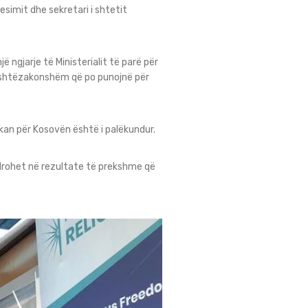
esimit dhe sekretari i shtetit
ngjarje të Ministerialit të parë për
jashtëzakonshëm që po punojnë për
kan për Kosovën është i palëkundur.
ëndrohet në rezultate të prekshme që