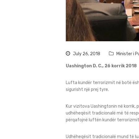
July 26, 2018
Minister i
Uashington D. C., 26 korrik 2018
Lufta kundër terrorizmit në botë ës
sigurisht një prej tyre.
Kur vizitova Uashingtonin në korrik, p
udhëheqësit tradicionalë më të respek
përqafojnë luftën kundër terrorizmit
Udhëheqësit tradicionalë mund të lua