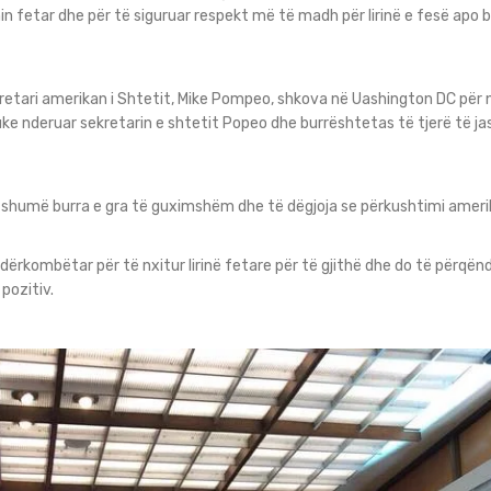
n fetar dhe për të siguruar respekt më të madh për lirinë e fesë apo b
etari amerikan i Shtetit, Mike Pompeo, shkova në Uashington DC për një 
duke nderuar sekretarin e shtetit Popeo dhe burrështetas të tjerë të 
 shumë burra e gra të guximshëm dhe të dëgjoja se përkushtimi ameri
 ndërkombëtar për të nxitur lirinë fetare për të gjithë dhe do të përq
pozitiv.