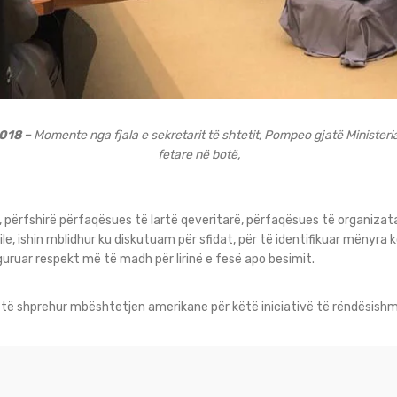
2018 –
Momente nga fjala e sekretarit të shtetit, Pompeo gjatë Ministerial
fetare në botë,
, përfshirë përfaqësues të lartë qeveritarë, përfaqësues të organiz
ile, ishin mblidhur ku diskutuam për sfidat, për të identifikuar mënyra
iguruar respekt më të madh për lirinë e fesë apo besimit.
 të shprehur mbështetjen amerikane për këtë iniciativë të rëndësishm