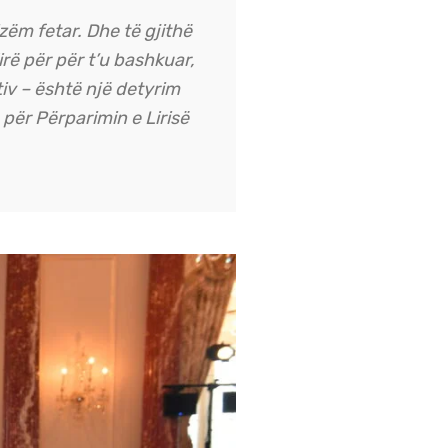
zëm fetar. Dhe të gjithë
lirë për për t’u bashkuar,
iv – është një detyrim
n për Përparimin e Lirisë