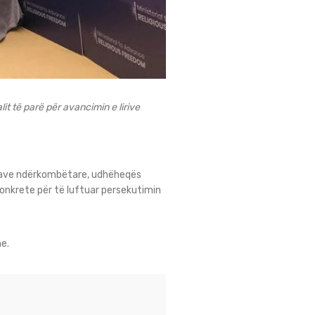
it të parë për avancimin e lirive
atave ndërkombëtare, udhëheqës
 konkrete për të luftuar persekutimin
e.