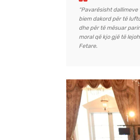
“Pavarësisht dallimeve 
biem dakord për të luftua
dhe për të mësuar parim
moral që kjo gjë të lejo
Fetare.