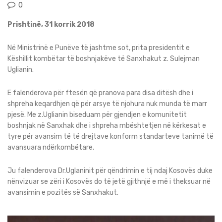
0
Prishtinë, 31 korrik 2018
Në Ministrinë e Punëve të jashtme sot, prita presidentit e
Këshillit kombëtar të boshnjakëve të Sanxhakut z. Sulejman
Uglianin.
E falenderova për ftesën që pranova para disa ditësh dhe i
shpreha keqardhjen që për arsye të njohura nuk munda të marr
pjesë. Me z.Uglianin biseduam për gjendjen e komunitetit
boshnjak në Sanxhak dhe i shpreha mbështetjen në kërkesat e
tyre për avansim të të drejtave konform standarteve tanimë të
avansuara ndërkombëtare.
Ju falenderova Dr.Uglaninit për qëndrimin e tij ndaj Kosovës duke
nënvizuar se zëri i Kosovës do të jetë gjithnjë e më i theksuar në
avansimin e pozitës së Sanxhakut.