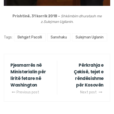
Prishtinë, 31 korrik 2018 –
Shkëmbim dhuratash me
z.
Sulejman Uglianin.
Tags:
Behgjet Pacolli
Sanxhaku
Sulejman Uglanin
Pjesmarrës në
Përkrahja e
Ministerialin për
Çekisë, tejet e
liritë fetare në
rëndësishme
Washington
për Kosovën
Previous post
Next post