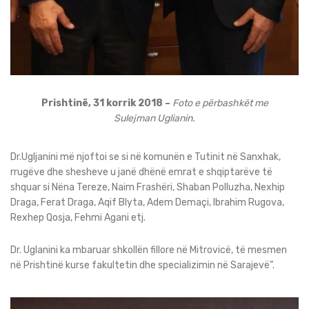
Prishtinë, 31 korrik 2018 –
Foto e përbashkët me
Sulejman Uglianin.
Dr.Ugljanini më njoftoi se si në komunën e Tutinit në Sanxhak,
rrugëve dhe shesheve u janë dhënë emrat e shqiptarëve të
shquar si Nëna Tereze, Naim Frashëri, Shaban Polluzha, Nexhip
Draga, Ferat Draga, Aqif Blyta, Adem Demaçi, Ibrahim Rugova,
Rexhep Qosja, Fehmi Agani etj.
Dr. Uglanini ka mbaruar shkollën fillore në Mitrovicë, të mesmen
në Prishtinë kurse fakultetin dhe specializimin në Sarajevë”.