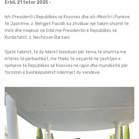
Erbil, 21 tetor 2025 –
Ish-Presidenti i Republikës së Kosovës dhe ish-Ministri i Punëve
të Jashtme, z. Behgjet Pacolli, ka zhvilluar një takim shumë të
mirë dhe miqësor në Erbil me Presidentin e Republikës së
Kurdistanit, z. Nechirvan Barzani.
Gjatë takimit, të dy liderët biseduan për tema të shumta me
interes të përbashkët, me theks të veçantë në çështjen e
njohjeve të Republikës së Kosovës në rajon dhe mundësitë për
forcimin e bashkëpunimit ndërmjet dy vendeve.