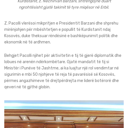
Kurdistanit, z. Nechirvan Barzani, shtrëngojnë duart
ngrohtësisht gjatë takimit të tyre miqësor në Erbil.
Z. Pacolli vlerësoi mikpritjen e Presidentit Barzani dhe shprehu
mirënjohjen për mbështetjen e popullit të Kurdistanit ndaj
Kosovës, duke theksuar rëndësinë e bashkëpunimit politik dhe
ekonomik në të ardhmen.
Behgjet Pacolli njihet për aktivitetin e tij të gjerë diplomatik dhe
lobues në arenën ndërkombëtare. Gjatë mandatit të tij si
Ministër i Punëve të Jashtme, ai ka luajtur një rol vendimtar në
sigurimin e mbi 50 njohjeve të reja të pavarësisë së Kosovës,
përmes angazhimeve të drejtpërdrejta me liderë botërorë dhe
qeveri në të gjithë globin.