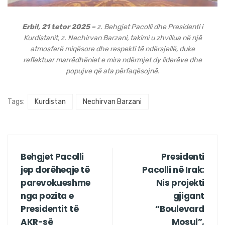
Erbil, 21 tetor 2025 –
z. Behgjet Pacolli dhe Presidenti i
Kurdistanit, z. Nechirvan Barzani, takimi u zhvillua në një
atmosferë miqësore dhe respekti të ndërsjellë, duke
reflektuar marrëdhëniet e mira ndërmjet dy liderëve dhe
popujve që ata përfaqësojnë.
Tags:
Kurdistan
Nechirvan Barzani
Behgjet Pacolli
Presidenti
jep dorëheqje të
Pacolli në Irak:
parevokueshme
Nis projekti
nga pozita e
gjigant
Presidentit të
“Boulevard
AKR-së
Mosul”,