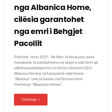
nga Albanica Home,
cilësia garantohet
nga emri i Behgjet
Pacollit
Prishtinë, tetor 2021 – Në fillim të kësaj jave, pata
mundësinë të bashkohesha me ekipin e ndërtimit që
udhëheq bashkëpuntori im Driton Gërbeshi (CEO i
Albanica Homes), në kompaninë ndërtimore
“Albanica”. Unë së bashku me Dirtonin kemi
themeluar “Albanican Homes”…
Continue