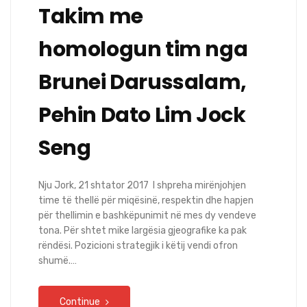
Takim me
homologun tim nga
Brunei Darussalam,
Pehin Dato Lim Jock
Seng
Nju Jork, 21 shtator 2017 I shpreha mirënjohjen
time të thellë për miqësinë, respektin dhe hapjen
për thellimin e bashkëpunimit në mes dy vendeve
tona. Për shtet mike largësia gjeografike ka pak
rëndësi. Pozicioni strategjik i këtij vendi ofron
shumë.…
Continue