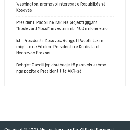
Washington, promovoi interesat e Republikës së
Kosovës
Presidenti Pacolli në Irak: Nis projekti gjigant
“Boulevard Mosul”, investim mbi 400 milionë euro
Ish-Presidenti i Kosovës, Behgjet Pacolli, takim
miqësor në Erbil me Presidentin e Kurdistanit,
Nechirvan Barzani
Behgjet Pacolli jep dorëheqje të parevokueshme
nga pozita e Presidentit të AKR-së
Copyright © 2023 Aleanca Kosova e Re. All Right Reserved.