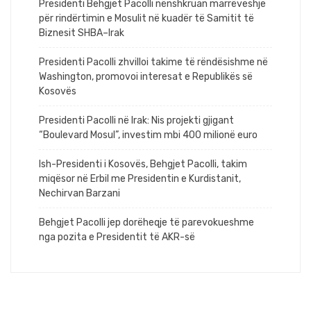
Presidenti Behgjet Pacolli nënshkruan marrëveshje
për rindërtimin e Mosulit në kuadër të Samitit të
Biznesit SHBA–Irak
Presidenti Pacolli zhvilloi takime të rëndësishme në
Washington, promovoi interesat e Republikës së
Kosovës
Presidenti Pacolli në Irak: Nis projekti gjigant
“Boulevard Mosul”, investim mbi 400 milionë euro
Ish-Presidenti i Kosovës, Behgjet Pacolli, takim
miqësor në Erbil me Presidentin e Kurdistanit,
Nechirvan Barzani
Behgjet Pacolli jep dorëheqje të parevokueshme
nga pozita e Presidentit të AKR-së