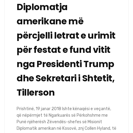
Diplomatja
amerikane më
përcjelli letrat e urimit
për festat e fund vitit
nga Presidenti Trump
dhe Sekretari i Shtetit,
Tillerson
Prishtinë, 19 janar 2018 Ishte kënaqësi e veçantë,
që nëpërmjet të Ngarkuarës së Përkohshme me
Punë njëherësh Zëvendës-shefes së Misionit
Diplomatik amerikan në Kosovë, znj Collen Hyland, të