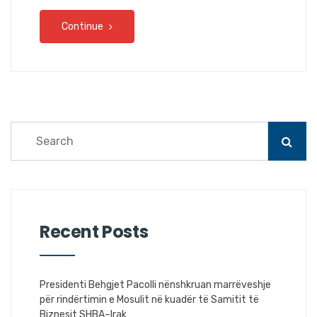
Continue
Recent Posts
Presidenti Behgjet Pacolli nënshkruan marrëveshje
për rindërtimin e Mosulit në kuadër të Samitit të
Biznesit SHBA–Irak