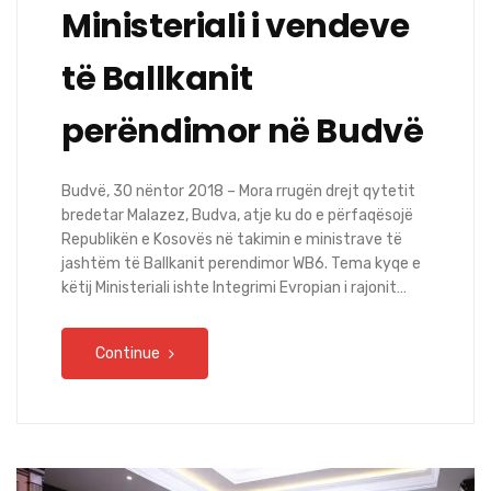
Ministeriali i vendeve
të Ballkanit
perëndimor në Budvë
Budvë, 30 nëntor 2018 – Mora rrugën drejt qytetit
bredetar Malazez, Budva, atje ku do e përfaqësojë
Republikën e Kosovës në takimin e ministrave të
jashtëm të Ballkanit perendimor WB6. Tema kyqe e
këtij Ministeriali ishte Integrimi Evropian i rajonit…
Continue