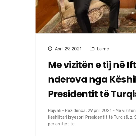
April 29, 2021
Lajme
Me vizitën e tij në 
nderova nga Këshill
Presidentit të Turqi
Hajvali – Rezidenca, 29 prill 2021 – Me vizitë
Këshilltari kryesor i Presidentit të Turqisë, z. 
për arritjet të…