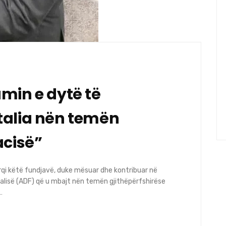
min e dytë të
talia nën temën
acisë”
qi këtë fundjavë, duke mësuar dhe kontribuar në
talisë (ADF) që u mbajt nën temën gjithëpërfshirëse
…