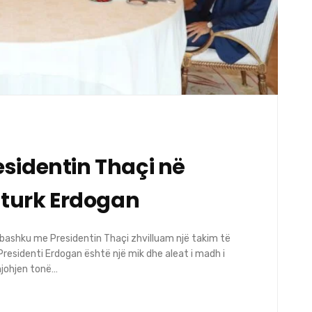
sidentin Thaçi në
i turk Erdogan
bashku me Presidentin Thaçi zhvilluam një takim të
residenti Erdogan është një mik dhe aleat i madh i
njohjen tonë…