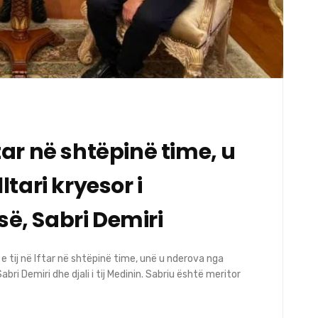
Iftar në shtëpinë time, u
tari kryesor i
së, Sabri Demiri
n e tij në Iftar në shtëpinë time, unë u nderova nga
Sabri Demiri dhe djali i tij Medinin. Sabriu është meritor