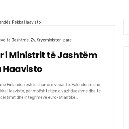
neve te Jashtme
,
Zv. Kryeminister i pare
r i Ministrit të Jashtëm
a Haavisto
i me Finlandën është shumë e veçantë. Falënderim dhe
Pekka Haavisto, për mbështetjen e vazhdueshme dhe të
ndërtimit dhe integrimeve euro-atlantike…