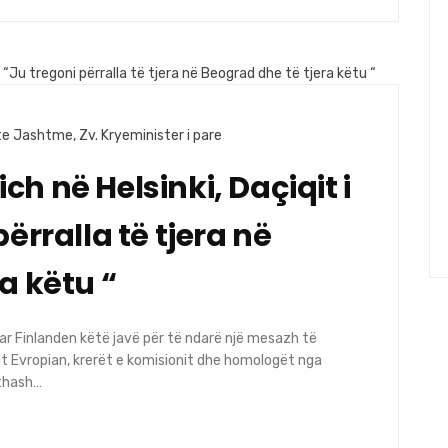
 te Jashtme
,
Zv. Kryeminister i pare
h në Helsinki, Daçiqit i
ërralla të tjera në
a këtu “
uar Finlanden këtë javë për të ndarë një mesazh të
t Evropian, krerët e komisionit dhe homologët nga
 thash…