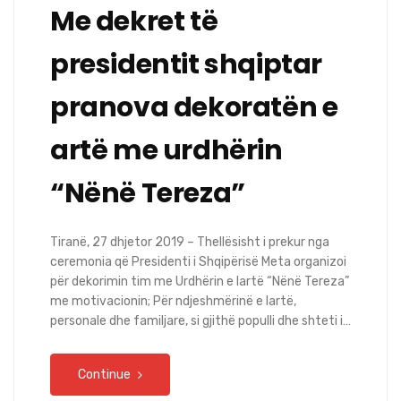
Me dekret të
presidentit shqiptar
pranova dekoratën e
artë me urdhërin
“Nënë Tereza”
Tiranë, 27 dhjetor 2019 – Thellësisht i prekur nga
ceremonia që Presidenti i Shqipërisë Meta organizoi
për dekorimin tim me Urdhërin e lartë “Nënë Tereza”
me motivacionin; Për ndjeshmërinë e lartë,
personale dhe familjare, si gjithë populli dhe shteti i…
Continue