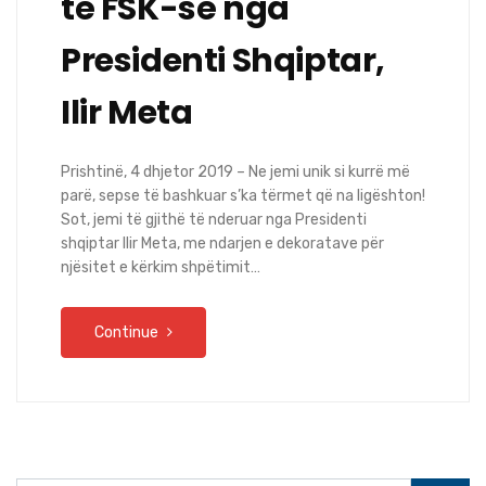
të FSK-së nga
Presidenti Shqiptar,
Ilir Meta
Prishtinë, 4 dhjetor 2019 – Ne jemi unik si kurrë më
parë, sepse të bashkuar s’ka tërmet që na ligështon!
Sot, jemi të gjithë të nderuar nga Presidenti
shqiptar Ilir Meta, me ndarjen e dekoratave për
njësitet e kërkim shpëtimit…
Continue