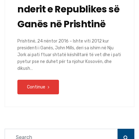
nderit e Republikes së
Ganës në Prishtinë
Prishtinë, 24 nëntor 2016 – Ishte viti 2012 kur
presidenti i Ganës, John Mills, deri sa ishim në Nju
Jork ai pati ftuar shtatë këshilltarë të vet dhe i pati
pyetur pse ne duhet për ta njohur Kosovën, dhe
dikush…
Continue