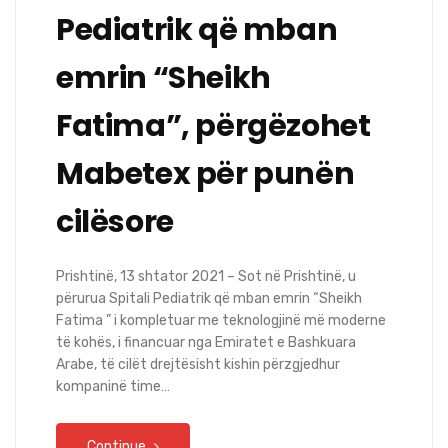
Pediatrik që mban
emrin “Sheikh
Fatima”, përgëzohet
Mabetex për punën
cilësore
Prishtinë, 13 shtator 2021 – Sot në Prishtinë, u
përurua Spitali Pediatrik që mban emrin “Sheikh
Fatima ” i kompletuar me teknologjinë më moderne
të kohës, i financuar nga Emiratet e Bashkuara
Arabe, të cilët drejtësisht kishin përzgjedhur
kompaninë time…
Continue