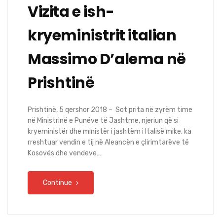
Vizita e ish-
kryeministrit italian
Massimo D’alema në
Prishtinë
Prishtinë, 5 qershor 2018 – Sot prita në zyrëm time
në Ministrinë e Punëve të Jashtme, njeriun që si
kryeministër dhe ministër i jashtëm i Italisë mike, ka
rreshtuar vendin e tij në Aleancën e çlirimtarëve të
Kosovës dhe vendeve…
Continue