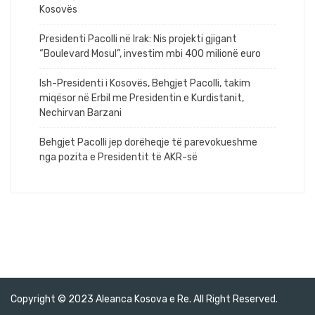
Kosovës
Presidenti Pacolli në Irak: Nis projekti gjigant
“Boulevard Mosul”, investim mbi 400 milionë euro
Ish-Presidenti i Kosovës, Behgjet Pacolli, takim
miqësor në Erbil me Presidentin e Kurdistanit,
Nechirvan Barzani
Behgjet Pacolli jep dorëheqje të parevokueshme
nga pozita e Presidentit të AKR-së
Copyright © 2023 Aleanca Kosova e Re. All Right Reserved.