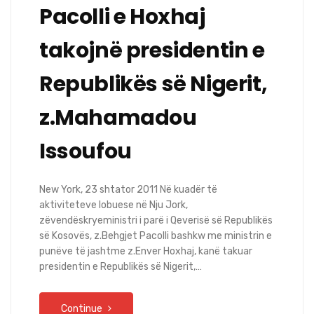
Pacolli e Hoxhaj
takojnë presidentin e
Republikës së Nigerit,
z.Mahamadou
Issoufou
New York, 23 shtator 2011 Në kuadër të
aktiviteteve lobuese në Nju Jork,
zëvendëskryeministri i parë i Qeverisë së Republikës
së Kosovës, z.Behgjet Pacolli bashkw me ministrin e
punëve të jashtme z.Enver Hoxhaj, kanë takuar
presidentin e Republikës së Nigerit,…
Continue