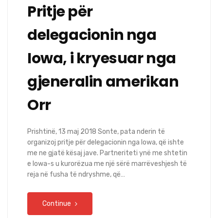
Pritje për
delegacionin nga
Iowa, i kryesuar nga
gjeneralin amerikan
Orr
Prishtinë, 13 maj 2018 Sonte, pata nderin të
organizoj pritje për delegacionin nga Iowa, që ishte
me ne gjatë kësaj jave. Partneriteti ynë me shtetin
e Iowa-s u kurorëzua me një sërë marrëveshjesh të
reja në fusha të ndryshme, që…
Continue