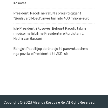
Kosovës
Presidenti Pacolli në Irak: Nis projekti gjigant
“Boulevard Mosul”, investim mbi 400 milionë euro
Ish-Presidenti i Kosovës, Behgjet Pacolli, takim
miqësor në Erbil me Presidentin e Kurdistanit,
Nechirvan Barzani
Behgjet Pacolli jep dorëheqje të parevokueshme
nga pozita e Presidentit të AKR-së
Copyright © 2023 Aleanca Kosova e Re. All Right Reserved.