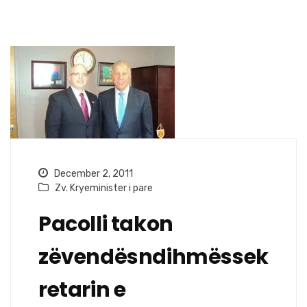
December 2, 2011
Zv. Kryeminister i pare
Pacolli takon
zëvendësndihmëssek
retarin e