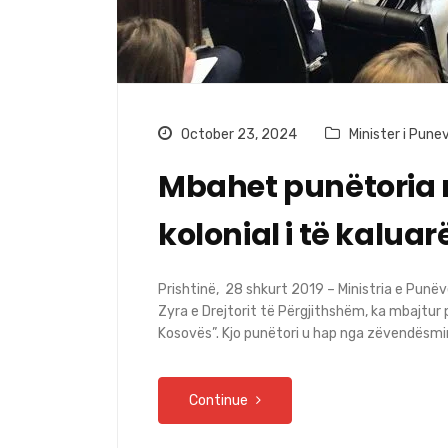
October 23, 2024
Minister i Pun
Mbahet punëtoria 
kolonial i të kalua
Prishtinë, 28 shkurt 2019 – Ministria e Punë
Zyra e Drejtorit të Përgjithshëm, ka mbajtur 
Kosovës”. Kjo punëtori u hap nga zëvendësmin
Continue