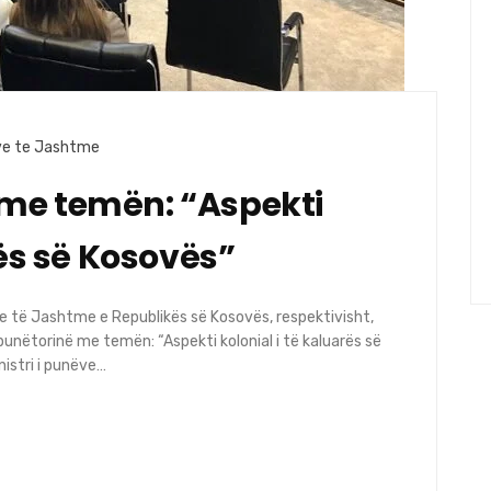
eve te Jashtme
me temën: “Aspekti
rës së Kosovës”
ve të Jashtme e Republikës së Kosovës, respektivisht,
punëtorinë me temën: “Aspekti kolonial i të kaluarës së
istri i punëve…